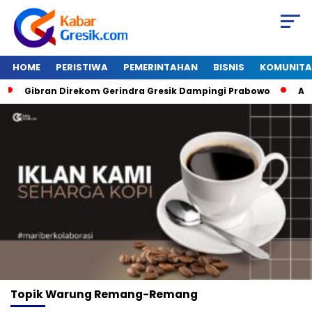
HOME
PERISTIWA
PEMERINTAHAN
BISNIS
KOMUNITA
Gibran Direkom Gerindra Gresik Dampingi Prabowo
Amazo
Topik
Warung Remang-Remang