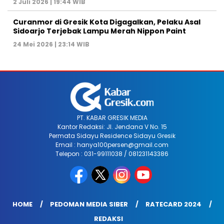
2 Juli 2026 | 19:44 WIB
Curanmor di Gresik Kota Digagalkan, Pelaku Asal
Sidoarjo Terjebak Lampu Merah Nippon Paint
24 Mei 2026 | 23:14 WIB
PT. KABAR GRESIK MEDIA
Kantor Redaksi: Jl. Jendana V No. 15
Permata Sidayu Residence Sidayu Gresik
Email : hanya100persen@gmail.com
Telepon : 031-99111038 / 081231143386
HOME
PEDOMAN MEDIA SIBER
RATECARD 2024
REDAKSI