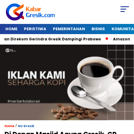
HOME
PERISTIWA
PEMERINTAHAN
BISNIS
KOMUNITA
 Direkom Gerindra Gresik Dampingi Prabowo
Amazon Van Jav
/
Home
NU Gresik