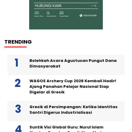
TRENDING
Bolehkah Acara Agustusan Pungut Dana
Dimasyarakat
WAGOS Archery Cup 2026 Kembali Hadir!
Ajang Panahan Pelajar Nasional Siap
Digelar di Gresik
Gresik di Persimpangan: Ketika Identitas
Santri Digerus Industrialisasi
Suntik Visi Global Guru: Nurul Islam