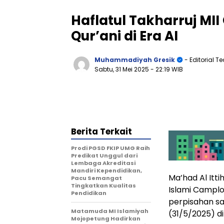
Haflatul Takharruj M
Qur’ani di Era AI
Muhammadiyah Gresik
- Editorial 
Sabtu, 31 Mei 2025
- 22:19 WIB
Berita Terkait
Prodi PGSD FKIP UMG Raih
Predikat Unggul dari
Lembaga Akreditasi
Mandiri Kependidikan,
Ma’had Al Itti
Pacu Semangat
Tingkatkan Kualitas
Islami Campl
Pendidikan
perpisahan sa
Matamuda MI Islamiyah
(31/5/2025) d
Mojopetung Hadirkan