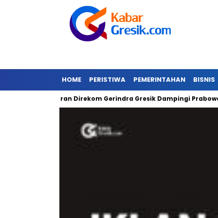
HOME
PERISTIWA
PEMERINTAHAN
BISNIS
r
Gibran Direkom Gerindra Gresik Dampingi Prabowo
A