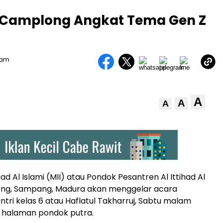
II Camplong Angkat Tema Gen Z
Team
A
A
A
had Al Islami (MII) atau Pondok Pesantren Al Ittihad Al
ong, Sampang, Madura akan menggelar acara
ntri kelas 6 atau Haflatul Takharruj, Sabtu malam
i halaman pondok putra.