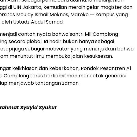
nggi di UIN Jakarta, kemudian meraih gelar magister dan
versitas Moulay Ismail Meknes, Maroko — kampus yang
 oleh Ustadz Abdul Somad.
menjadi contoh nyata bahwa santri MII Camplong
g secara global. Ia hadir bukan hanya sebagai
tetapi juga sebagai motivator yang menunjukkan bahwa
lam menuntut ilmu membuka jalan kesuksesan.
gat keikhlasan dan keberkahan, Pondok Pesantren Al
lami Camplong terus berkomitmen mencetak generasi
 siap menjawab tantangan zaman.
 Rahmat Syayid Syukur