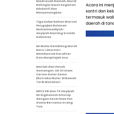
Madrasah Ramah, Murid
Acara ini men
Bahagia lewat Kegiatan
Edukatif dan
santri dan kel
Menyenangkan
termasuk wali
Tiga Keberkahan Warnai
daerah di tana
Pengajian Bulanan
Muhammadiyah-
Aisyiyah Ranting Srembi
Kebomas
MI Mulia Gembleng Murid
Baru: Lima Hari
Membentuk Karakter
Dan Menjelajah Asa
Meriah dan Penuh
Semangat, SD Al Islam
Cerme Gelar Demo
Ekstrakurikuler di Bawah
Terik Matahari
MPLS KB dan TK Aisyiyah
Wringinanom Ditutup
dengan Keceriaan Fun
Game Bersama Orang
Tua