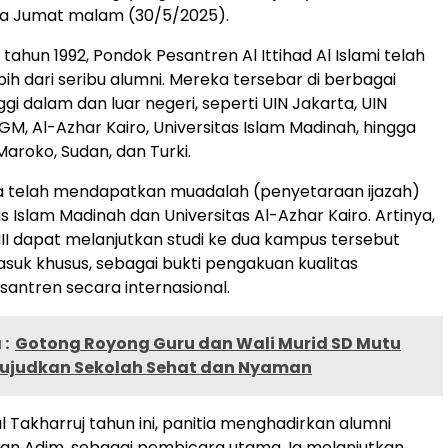
da Jumat malam (30/5/2025).
k tahun 1992, Pondok Pesantren Al Ittihad Al Islami telah
ih dari seribu alumni. Mereka tersebar di berbagai
gi dalam dan luar negeri, seperti UIN Jakarta, UIN
GM, Al-Azhar Kairo, Universitas Islam Madinah, hingga
 Maroko, Sudan, dan Turki.
ga telah mendapatkan muadalah (penyetaraan ijazah)
as Islam Madinah dan Universitas Al-Azhar Kairo. Artinya,
II dapat melanjutkan studi ke dua kampus tersebut
asuk khusus, sebagai bukti pengakuan kualitas
santren secara internasional.
:
Gotong Royong Guru dan Wali Murid SD Mutu
judkan Sekolah Sehat dan Nyaman
l Takharruj tahun ini, panitia menghadirkan alumni
auzan Adim, sebagai pembicara utama. Ia melanjutkan