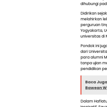
dihubungi pa
Didirikan seja
melahirkan leb
perguruan ting
Yogyakarta, U
universitas di
Pondok ini ju
dari Universit
para alumni M
tanpa ujian m
pendidikan pe
Baca Juga 
Bawean Wu
Dalam Haflatu
inspiratif, F