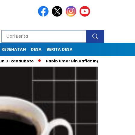
KESEHATAN
DESA
BERITA DESA
anduboto
Habib Umar Bin Hafidz Ingatkan Warga Gresik Untu