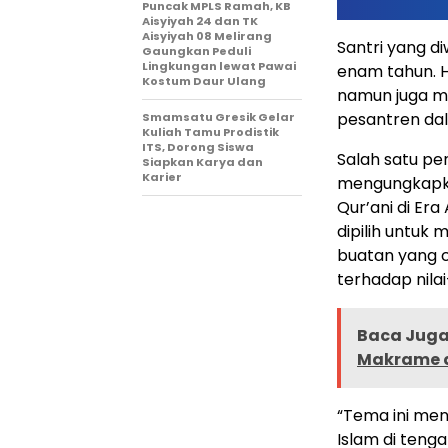
Puncak MPLS Ramah, KB
Aisyiyah 24 dan TK
Aisyiyah 08 Melirang
Santri yang d
Gaungkan Peduli
Lingkungan lewat Pawai
enam tahun. H
Kostum Daur Ulang
namun juga me
pesantren da
Smamsatu Gresik Gelar
Kuliah Tamu Prodistik
ITS, Dorong Siswa
Salah satu pe
Siapkan Karya dan
Karier
mengungkapka
Qur’ani di Er
dipilih untu
buatan yang 
terhadap nilai
Baca Juga 
Makrame d
“Tema ini men
Islam di tenga