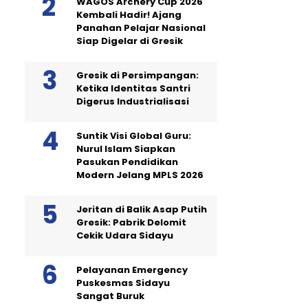
WAGOS Archery Cup 2026
Kembali Hadir! Ajang
Panahan Pelajar Nasional
Siap Digelar di Gresik
Gresik di Persimpangan:
Ketika Identitas Santri
Digerus Industrialisasi
Suntik Visi Global Guru:
Nurul Islam Siapkan
Pasukan Pendidikan
Modern Jelang MPLS 2026
Jeritan di Balik Asap Putih
Gresik: Pabrik Delomit
Cekik Udara Sidayu
Pelayanan Emergency
Puskesmas Sidayu
Sangat Buruk