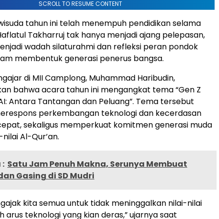
SCROLL TO RESUME CONTENT
iwisuda tahun ini telah menempuh pendidikan selama
aflatul Takharruj tak hanya menjadi ajang pelepasan,
njadi wadah silaturahmi dan refleksi peran pondok
lam membentuk generasi penerus bangsa.
ngajar di MII Camplong, Muhammad Haribudin,
n bahwa acara tahun ini mengangkat tema “Gen Z
a AI: Antara Tantangan dan Peluang”. Tema tersebut
k merespons perkembangan teknologi dan kecerdasan
cepat, sekaligus memperkuat komitmen generasi muda
-nilai Al-Qur’an.
:
Satu Jam Penuh Makna, Serunya Membuat
an Gasing di SD Mudri
gajak kita semua untuk tidak meninggalkan nilai-nilai
h arus teknologi yang kian deras,” ujarnya saat