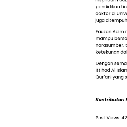
pendidikan ti
doktor di Uni
juga ditempuh
Fauzan Adim 
mampu bersain
narasumber, 
ketekunan da
Dengan seman
Ittihad Al Is
Qur’ani yang
Kontributor:
Post Views:
42