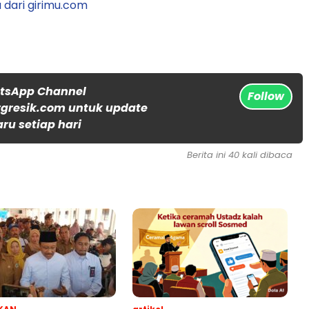
 dari girimu.com
atsApp Channel
Follow
gresik.com untuk update
aru setiap hari
Berita ini 40 kali dibaca