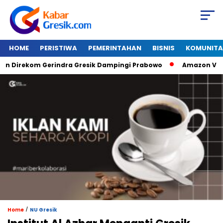
HOME
PERISTIWA
PEMERINTAHAN
BISNIS
KOMUNITA
irekom Gerindra Gresik Dampingi Prabowo
Amazon Van Java
/
Home
NU Gresik