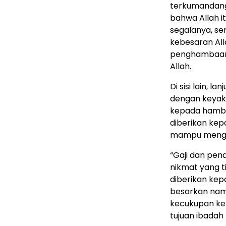
terkumandang
bahwa Allah 
segalanya, s
kebesaran Al
penghambaan 
Allah.
Di sisi lain, l
dengan keyaki
kepada hamba-
diberikan kep
mampu mengh
“Gaji dan pen
nikmat yang ti
diberikan kepa
besarkan nam
kecukupan k
tujuan ibadah