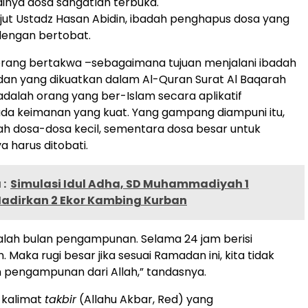
dinya dosa sangatlah terbuka.
anjut Ustadz Hasan Abidin, ibadah penghapus dosa yang
 dengan bertobat.
orang bertakwa –sebagaimana tujuan menjalani ibadah
an yang dikuatkan dalam Al-Quran Surat Al Baqarah
 adalah orang yang ber-Islam secara aplikatif
da keimanan yang kuat. Yang gampang diampuni itu,
ah dosa-dosa kecil, sementara dosa besar untuk
harus ditobati.
:
Simulasi Idul Adha, SD Muhammadiyah 1
Hadirkan 2 Ekor Kambing Kurban
lah bulan pengampunan. Selama 24 jam berisi
Maka rugi besar jika sesuai Ramadan ini, kita tidak
pengampunan dari Allah,” tandasnya.
 kalimat
takbir
(Allahu Akbar, Red) yang