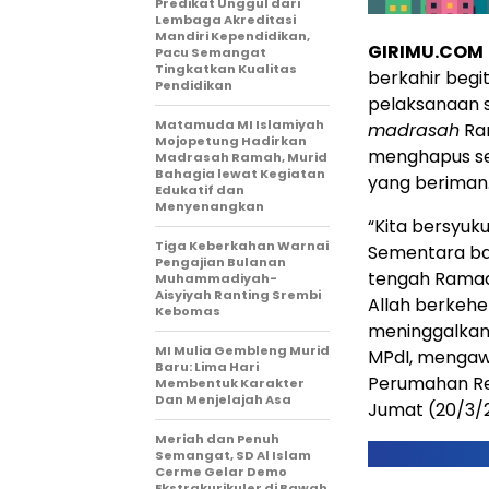
Predikat Unggul dari
Lembaga Akreditasi
Mandiri Kependidikan,
GIRIMU.COM
Pacu Semangat
Tingkatkan Kualitas
berkahir begi
Pendidikan
pelaksanaan sa
Matamuda MI Islamiyah
madrasah
Ra
Mojopetung Hadirkan
menghapus se
Madrasah Ramah, Murid
Bahagia lewat Kegiatan
yang beriman
Edukatif dan
Menyenangkan
“Kita bersyuku
Tiga Keberkahan Warnai
Sementara ba
Pengajian Bulanan
tengah Ramada
Muhammadiyah-
Aisyiyah Ranting Srembi
Allah berkehe
Kebomas
meninggalkan 
MI Mulia Gembleng Murid
MPdI, mengawa
Baru: Lima Hari
Perumahan Re
Membentuk Karakter
Dan Menjelajah Asa
Jumat (20/3/
Meriah dan Penuh
Semangat, SD Al Islam
Cerme Gelar Demo
Ekstrakurikuler di Bawah