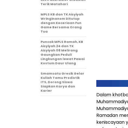
Terik Matahari
MPLS KB dan TK Aisyiyah
Wringinanom Ditutup
dengan Keceriaan Fun
Game Bersama Orang
Tua
Puncak MPLS Ramah, KB
Aisyiyah 24 dan TK
Aisyiyah 08 Melirang
Gaungkan Peduli
Lingkungan lewat Pawai
Kostum Daur Ulang
Smamsatu Gresik Gelar
Kuliah Tamu Prodistik
ITS, Dorong Siswa
Siapkan Karya dan
Karier
Dalam khotbah
Muhammadiyah
Muhammadiyah
Ramadan meru
keniscayaan 