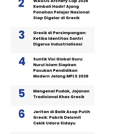
WAGOS Archery Cup 2026
Kembali Hadir! Ajang
Panahan Pelajar Nasional
Siap Digelar di Gresik
Gresik di Persimpangan:
Ketika Identitas Santri
Digerus Industrialisasi
Suntik Visi Global Guru:
Nurul Islam Siapkan
Pasukan Pendidikan
Modern Jelang MPLS 2026
Mengenal Pudak, Jajanan
Tradisional Khas Gresik
Jeritan di Balik Asap Putih
Gresik: Pabrik Delomit
Cekik Udara Sidayu