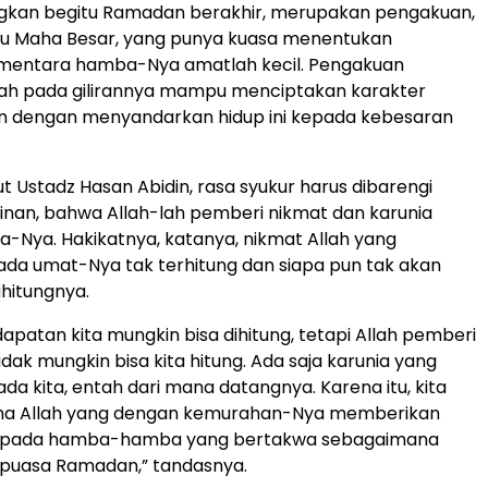
kan begitu Ramadan berakhir, merupakan pengakuan,
itu Maha Besar, yang punya kuasa menentukan
ementara hamba-Nya amatlah kecil. Pengakuan
lah pada gilirannya mampu menciptakan karakter
dengan menyandarkan hidup ini kepada kebesaran
anjut Ustadz Hasan Abidin, rasa syukur harus dibarengi
nan, bahwa Allah-lah pemberi nikmat dan karunia
Nya. Hakikatnya, katanya, nikmat Allah yang
ada umat-Nya tak terhitung dan siapa pun tak akan
itungnya.
dapatan kita mungkin bisa dihitung, tetapi Allah pemberi
dak mungkin bisa kita hitung. Ada saja karunia yang
da kita, entah dari mana datangnya. Karena itu, kita
a Allah yang dengan kemurahan-Nya memberikan
epada hamba-hamba yang bertakwa sebagaimana
 puasa Ramadan,” tandasnya.