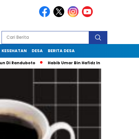
KESEHATAN
DESA
BERITA DESA
anduboto
Habib Umar Bin Hafidz Ingatkan Warga Gresik Untu