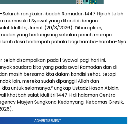
–Seluruh rangkaian ibadah Ramadan 1447 Hijriah telah
tu memasuki 1 Syawal yang ditandai dengan
lat Idulfitri, Jumat (20/3/2026). Diharapkan,
madan yang berlangsung sebulan penuh mampu
luruh dosa berlimpah pahala bagi hamba-hamba-Nya
.
r telah disampaikan pada 1 Syawal pagi hari ini.
nyak saudara kita yang pada awal Ramadan dan di
n masih bersama kita dalam kondisi sehat, tetapi
ndak lain, mereka sudah dipanggil Allah dan
kita untuk selamanya,” ungkap Ustadz Hasan Abidin,
li khotbah salat Idulfitri 1447 H di halaman Centro
gency Mayjen Sungkono Kedanyang, Kebomas Gresik,
2026).
ADVERTISEMENT