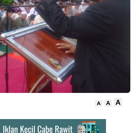
A
A
A