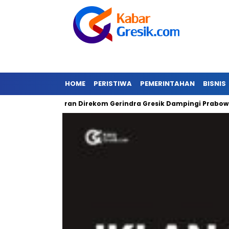
HOME
PERISTIWA
PEMERINTAHAN
BISNIS
r
Gibran Direkom Gerindra Gresik Dampingi Prabowo
A