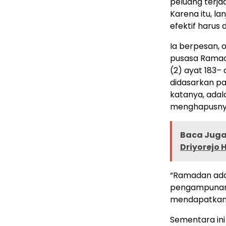
peluang terja
Karena itu, l
efektif harus
Ia berpesan, 
pusasa Ramad
(2) ayat 183–
didasarkan pa
katanya, adal
menghapusnya 
Baca Juga 
Driyorejo 
“Ramadan ada
pengampunan. 
mendapatkan 
Sementara ini