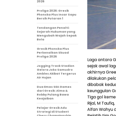
2026
Proliga 2026: Gresik
Phonska Plus Incar Sapu
Bersih Putaran 1
Tendangan Penalti:
Sejarah Hukuman yang
Mengubah Wajah Sepak
Bola
Gresik Phonska Plus
Perkenalkan Skuad
Proliga 2026
Laga antara G
sejak awal la
Jogging Track Stadion
Gelora Joko Samudro
akhirnya Gree
Ambles Akibat Tergerus
Air Hujan
dilakukan pel
dibabak kedua
Dua Emas SEA Games
keunggulan Gr
dari Gresik: Alma &
Robby Pulang Bawa
Tiga gol kem
Keajaiban
Rijal, M Taufi
Pelajar Gresik Adu
Alfan Wahyu da
Strategi di Student
Pelatih tim G
Chess Championship