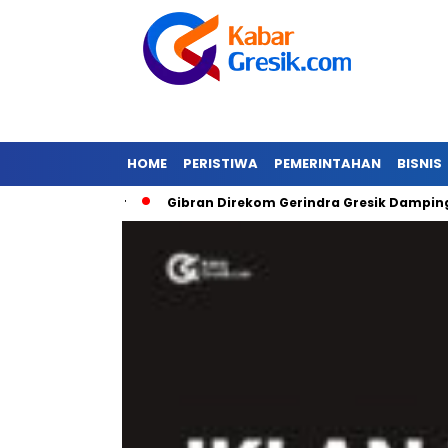
HOME
PERISTIWA
PEMERINTAHAN
BISNIS
a Banjir
Gibran Direkom Gerindra Gresik Dampingi Prabowo