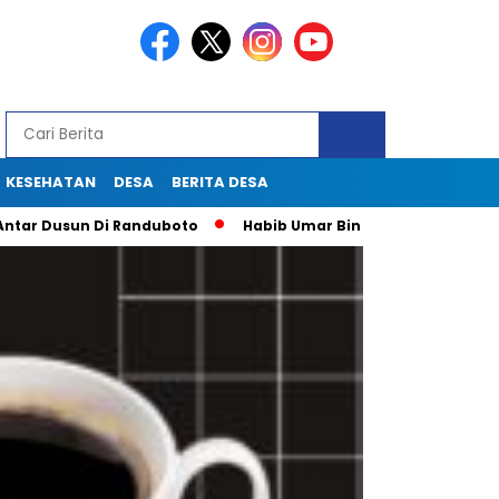
KESEHATAN
DESA
BERITA DESA
un Di Randuboto
Habib Umar Bin Hafidz Ingatkan Warga Gres