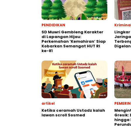
PENDIDIKAN
Krimina
SD Muwri Gembleng Karakter
Lingkar
di Lapangan Hijau:
Jaringa
Perkemahan ‘Kemahiran’ Siap
Terbon
Kobarkan Semangat HUT RI
Digela
ke-81
artikel
PEMERI
Ketika ceramah Ustadz kalah
Mengint
lawan scroll Sosmed
Gresik: 
hingga
Perund