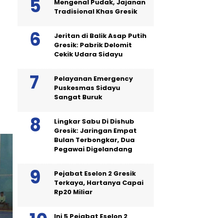
Mengenal Pudak, Jajanan
Tradisional Khas Gresik
Jeritan di Balik Asap Putih
Gresik: Pabrik Delomit
Cekik Udara Sidayu
Pelayanan Emergency
Puskesmas Sidayu
Sangat Buruk
Lingkar Sabu Di Dishub
Gresik: Jaringan Empat
Bulan Terbongkar, Dua
Pegawai Digelandang
Pejabat Eselon 2 Gresik
Terkaya, Hartanya Capai
Rp20 Miliar
Ini 5 Pejabat Eselon 2