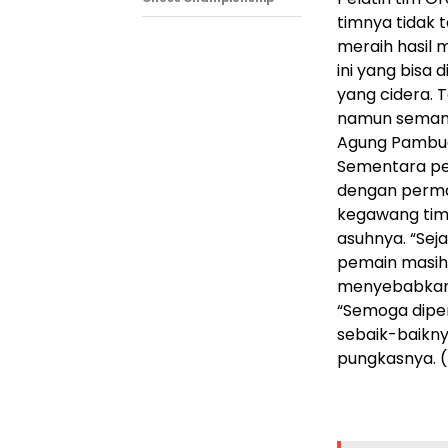
timnya tidak 
meraih hasil 
ini yang bisa
yang cidera. 
namun semanga
Agung Pambud
Sementara pel
dengan perma
kegawang timn
asuhnya. “Sej
pemain masih 
menyebabkan g
“Semoga dipe
sebaik-baikn
pungkasnya. (