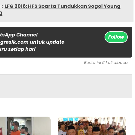
:
LFG 2016: HFS Sparta Tundukkan Sogol Young
0
atsApp Channel
Follow
gresik.com untuk update
aru setiap hari
Berita ini 8 kali dibaca