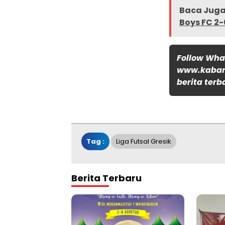
Baca Juga 
Boys FC 2-
Follow Wh
www.kabar
berita terb
Tag :
Liga Futsal Gresik
Berita Terbaru