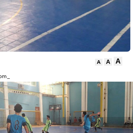
A
A
A
com_