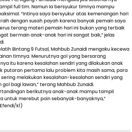
tampil full tim. Namun Ia bersyukur timnya mampu
maksimal. “Intinya saya bersyukur atas kemenangan hari
 diraih dengan susah payah karena banyak pemain saya
Terus terang materi pemain hari ini bukan yang terbaik
t bermain anak-anak hari ini sangat baik,” jelas
i.
atih Bintang 9 Futsal, Mahbub Zunaidi mengaku kecewa
inan timnya. Menurutnya gol yang bersarang
ya itu karena kesalahan sendiri yang dilakukan anak
ak putaran pertama lalu problem kita masih sama, para
sering melakukan kesalahan-kesalahan sendiri yang
ol bagi lawan,” terang Mahbub Zunaidi.
rtandingan berikutnya anak-anak mampu tampil
ya untuk merebut poin sebanyak-banyaknya,”
Efendi/k1)