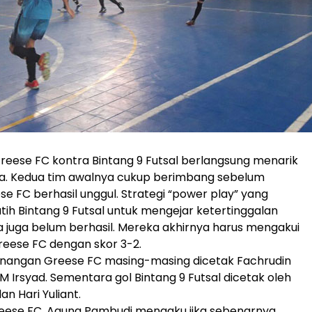
reese FC kontra Bintang 9 Futsal berlangsung menarik
ga. Kedua tim awalnya cukup berimbang sebelum
se FC berhasil unggul. Strategi “power play” yang
atih Bintang 9 Futsal untuk mengejar ketertinggalan
 juga belum berhasil. Mereka akhirnya harus mengakui
eese FC dengan skor 3-2.
enangan Greese FC masing-masing dicetak Fachrudin
q, M Irsyad. Sementara gol Bintang 9 Futsal dicetak oleh
n Hari Yuliant.
reese FC, Agung Pambudi mengaku jika sebenarnya