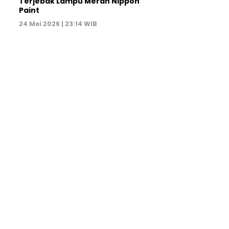
Terjebak Lampu Merah Nippon
Paint
24 Mei 2026 | 23:14 WIB