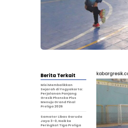
kabargresik.
Berita Terkait
Misi Membalikkan
Sejarah di Yogyakarta:
Perjalanan Panjang
Gresik Phonska Plus
Menuju Grand Final
Proliga 2026
Samator Libas Garuda
Jaya 3-0, Naik ke
Peringkat Tiga Proliga