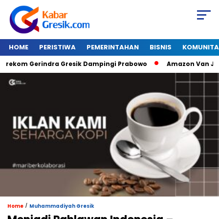
HOME
PERISTIWA
PEMERINTAHAN
BISNIS
KOMUNITA
om Gerindra Gresik Dampingi Prabowo
Amazon Van Java Seh
/
Home
Muhammadiyah Gresik