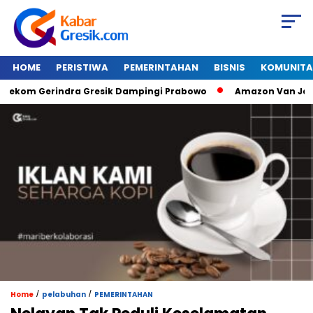
HOME
PERISTIWA
PEMERINTAHAN
BISNIS
KOMUNITA
Gerindra Gresik Dampingi Prabowo
Amazon Van Java Seharga
/
/
Home
pelabuhan
PEMERINTAHAN