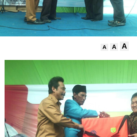
A
A
A