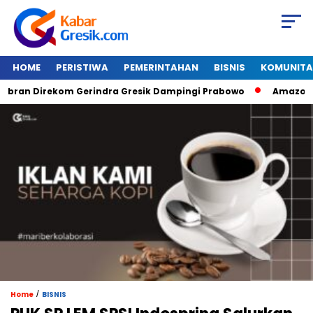
HOME
PERISTIWA
PEMERINTAHAN
BISNIS
KOMUNITA
Direkom Gerindra Gresik Dampingi Prabowo
Amazon Van Jav
/
Home
BISNIS