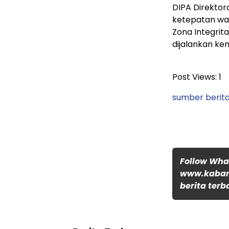
DIPA Direktor
ketepatan wa
Zona Integrit
dijalankan ke
Post Views:
1
sumber berita
Follow Wh
www.kabar
berita terb