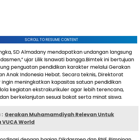
SCROLL TO RESUME CONTENT
ngka, SD Almadany mendapatkan undangan langsung
asmen,” ujar Lilik Isnawati bangga.Bimtek ini bertujuan
ung penguatan pendidikan karakter melalui Gerakan
an Anak Indonesia Hebat. Secara teknis, Direktorat
 ingin meningkatkan kapasitas satuan pendidikan
la kegiatan ekstrakurikuler agar lebih terencana,
 dan berkelanjutan sesuai bakat serta minat siswa.
:
Gerakan Muhamamdiyah Relevan Untuk
a VUCA World
oordinasi dengan bagian Dikdasmen dan PNF Pimpinan