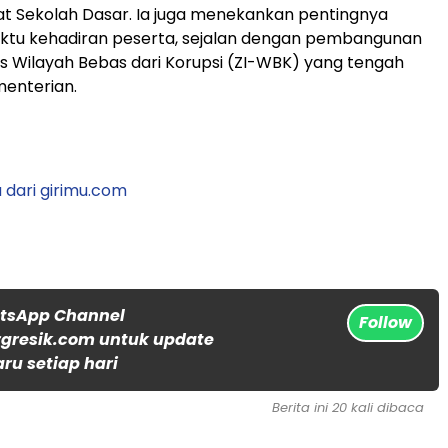
at Sekolah Dasar. Ia juga menekankan pentingnya
ktu kehadiran peserta, sejalan dengan pembangunan
as Wilayah Bebas dari Korupsi (ZI-WBK) yang tengah
menterian.
 dari girimu.com
atsApp Channel
Follow
gresik.com untuk update
aru setiap hari
Berita ini 20 kali dibaca