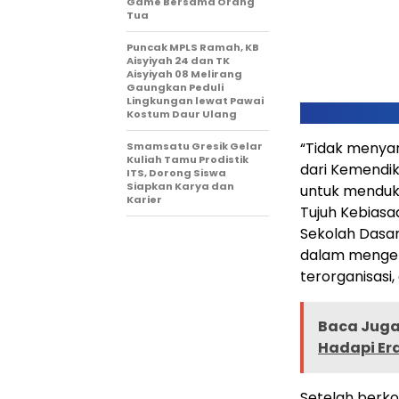
Game Bersama Orang
Tua
Puncak MPLS Ramah, KB
Aisyiyah 24 dan TK
Aisyiyah 08 Melirang
Gaungkan Peduli
Lingkungan lewat Pawai
Kostum Daur Ulang
“Tidak menya
Smamsatu Gresik Gelar
Kuliah Tamu Prodistik
dari Kemendikd
ITS, Dorong Siswa
Siapkan Karya dan
untuk menduk
Karier
Tujuh Kebiasa
Sekolah Dasar
dalam mengelo
terorganisasi,
Baca Juga 
Hadapi Er
Setelah berk