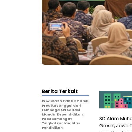
Berita Terkait
Prodi PGSD FKIP UMG Raih
Predikat Unggul dari
Lembaga Akreditasi
Mandiri Kependidikan,
SD Alam Muh
Pacu Semangat
Tingkatkan Kualitas
Gresik, Jawa
Pendidikan