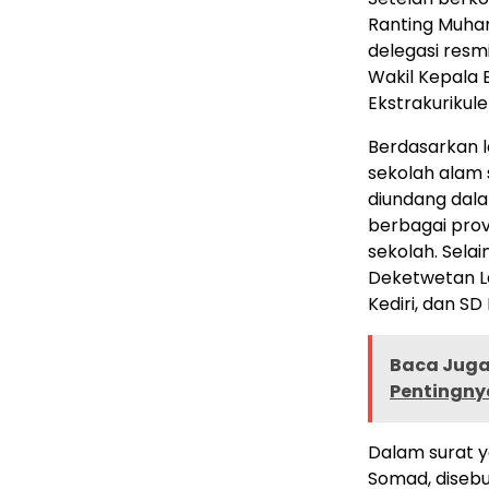
Ranting Muha
delegasi resmi
Wakil Kepala
Ekstrakurikule
Berdasarkan l
sekolah alam
diundang dalam
berbagai provi
sekolah. Selai
Deketwetan La
Kediri, dan SD
Baca Juga 
Pentingnya
Dalam surat y
Somad, diseb