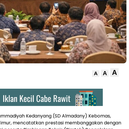
A
A
A
ammadiyah Kedanyang (SD Almadany) Kebomas,
 Timur, mencatatkan prestasi membanggakan dengan