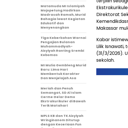
terpilih seba
Matamuda MI Islamiyah
Ekstrakurikule
Mojopetung Hadirkan
Direktorat Se
Madrasah Ramah, Murid
Bahagia lewat Kegiatan
Kemendikdasme
Edukatif dan
Makassar mula
Menyenangkan
Tiga Keberkahan Warnai
Kabar istimew
Pengajian Bulanan
Lilik Isnawati
Muhammadiyah-
Aisyiyah Ranting Srembi
(31/3/2026). 
Kebomas
sekolah.
MI Mulia Gembleng Murid
Baru: Lima Hari
Membentuk Karakter
Dan Menjelajah Asa
Meriah dan Penuh
Semangat, SD Al Islam
Cerme Gelar Demo
Ekstrakurikuler di Bawah
Terik Matahari
MPLS KB dan TK Aisyiyah
Wringinanom Ditutup
dengan Keceriaan Fun