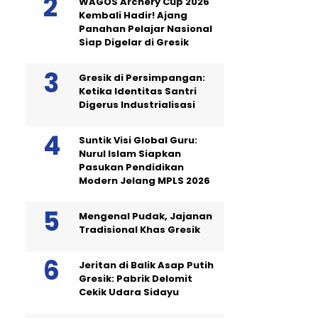
WAGOS Archery Cup 2026
Kembali Hadir! Ajang
Panahan Pelajar Nasional
Siap Digelar di Gresik
Gresik di Persimpangan:
Ketika Identitas Santri
Digerus Industrialisasi
Suntik Visi Global Guru:
Nurul Islam Siapkan
Pasukan Pendidikan
Modern Jelang MPLS 2026
Mengenal Pudak, Jajanan
Tradisional Khas Gresik
Jeritan di Balik Asap Putih
Gresik: Pabrik Delomit
Cekik Udara Sidayu