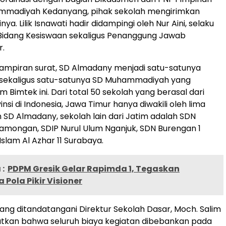
mmadiyah Kedanyang, pihak sekolah mengirimkan
nya. Lilik Isnawati hadir didampingi oleh Nur Aini, selaku
 Bidang Kesiswaan sekaligus Penanggung Jawab
r.
ampiran surat, SD Almadany menjadi satu-satunya
 sekaligus satu-satunya SD Muhammadiyah yang
 Bimtek ini. Dari total 50 sekolah yang berasal dari
nsi di Indonesia, Jawa Timur hanya diwakili oleh lima
n SD Almadany, sekolah lain dari Jatim adalah SDN
mongan, SDIP Nurul Ulum Nganjuk, SDN Burengan 1
 Islam Al Azhar 11 Surabaya.
:
PDPM Gresik Gelar Rapimda 1, Tegaskan
 Pola Pikir Visioner
ang ditandatangani Direktur Sekolah Dasar, Moch. Salim
utkan bahwa seluruh biaya kegiatan dibebankan pada