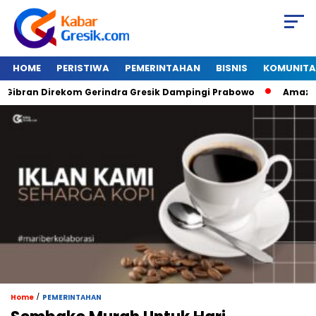
HOME
PERISTIWA
PEMERINTAHAN
BISNIS
KOMUNITA
bran Direkom Gerindra Gresik Dampingi Prabowo
Amazon Van
/
Home
PEMERINTAHAN