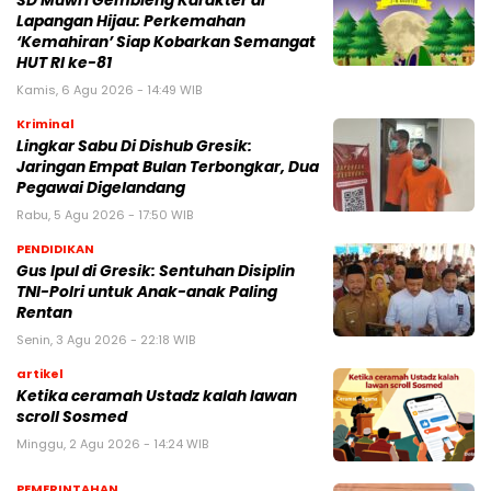
SD Muwri Gembleng Karakter di
Lapangan Hijau: Perkemahan
‘Kemahiran’ Siap Kobarkan Semangat
HUT RI ke-81
Kamis, 6 Agu 2026 - 14:49 WIB
Kriminal
Lingkar Sabu Di Dishub Gresik:
Jaringan Empat Bulan Terbongkar, Dua
Pegawai Digelandang
Rabu, 5 Agu 2026 - 17:50 WIB
PENDIDIKAN
Gus Ipul di Gresik: Sentuhan Disiplin
TNI-Polri untuk Anak-anak Paling
Rentan
Senin, 3 Agu 2026 - 22:18 WIB
artikel
Ketika ceramah Ustadz kalah lawan
scroll Sosmed
Minggu, 2 Agu 2026 - 14:24 WIB
PEMERINTAHAN