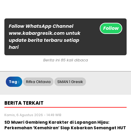
Follow WhatsApp Channel
Follow
www.kabargresik.com untuk
update berita terbaru setiap
hari
Berita ini 85 kali dibaca
Tag :
Rifka Oktavia
SMAN 1 Gresik
BERITA TERKAIT
Kamis, 6 Agustus 2026 - 14:49 WIB
SD Muwri Gembleng Karakter di Lapangan Hijau:
Perkemahan ‘Kemahiran’ Siap Kobarkan Semangat HUT