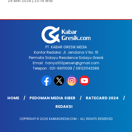
24 Mei 2026 | 23:14 WIB
PT. KABAR GRESIK MEDIA
Kantor Redaksi: Jl. Jendana V No. 15
Permata Sidayu Residence Sidayu Gresik
Email : hanya100persen@gmail.com
Telepon : 031-99111038 / 081231143386
HOME
PEDOMAN MEDIA SIBER
RATECARD 2024
REDAKSI
COPYRIGHT © 2026 KABARGRESIK.COM - ALL RIGHTS RESERVED