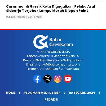
Curanmor di Gresik Kota Digagalkan, Pelaku Asal
Sidoarjo Terjebak Lampu Merah Nippon Paint
24 Mei 2026 | 23:14 WIB
PT. KABAR GRESIK MEDIA
Kantor Redaksi: Jl. Jendana V No. 15
Permata Sidayu Residence Sidayu Gresik
Email : hanya100persen@gmail.com
Telepon : 031-99111038 / 081231143386
HOME
PEDOMAN MEDIA SIBER
RATECARD 2024
REDAKSI