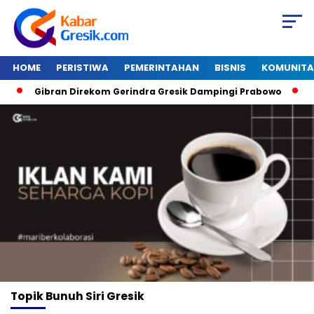
HOME
PERISTIWA
PEMERINTAHAN
BISNIS
KOMUNITA
Gibran Direkom Gerindra Gresik Dampingi Prabowo
Ama
Topik
Bunuh Siri Gresik