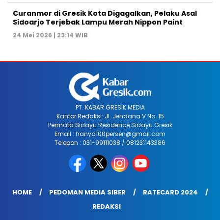
Curanmor di Gresik Kota Digagalkan, Pelaku Asal
Sidoarjo Terjebak Lampu Merah Nippon Paint
24 Mei 2026 | 23:14 WIB
PT. KABAR GRESIK MEDIA
Kantor Redaksi: Jl. Jendana V No. 15
Permata Sidayu Residence Sidayu Gresik
Email : hanya100persen@gmail.com
Telepon : 031-99111038 / 081231143386
HOME
PEDOMAN MEDIA SIBER
RATECARD 2024
REDAKSI