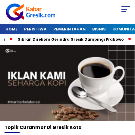
HOME
PERISTIWA
PEMERINTAHAN
BISNIS
KOMUNITA
r
Gibran Direkom Gerindra Gresik Dampingi Prabowo
A
Topik
Curanmor Di Gresik Kota