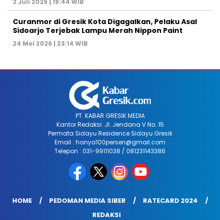
2 Juli 2026 | 19:44 WIB
Curanmor di Gresik Kota Digagalkan, Pelaku Asal
Sidoarjo Terjebak Lampu Merah Nippon Paint
24 Mei 2026 | 23:14 WIB
PT. KABAR GRESIK MEDIA
Kantor Redaksi: Jl. Jendana V No. 15
Permata Sidayu Residence Sidayu Gresik
Email : hanya100persen@gmail.com
Telepon : 031-99111038 / 081231143386
HOME
PEDOMAN MEDIA SIBER
RATECARD 2024
REDAKSI