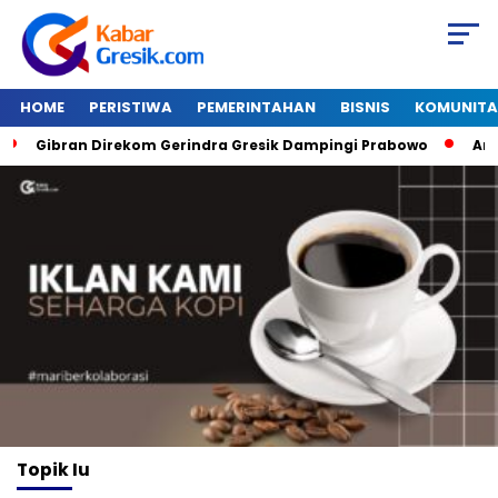
HOME
PERISTIWA
PEMERINTAHAN
BISNIS
KOMUNITA
Gibran Direkom Gerindra Gresik Dampingi Prabowo
Amazo
Topik
Iu