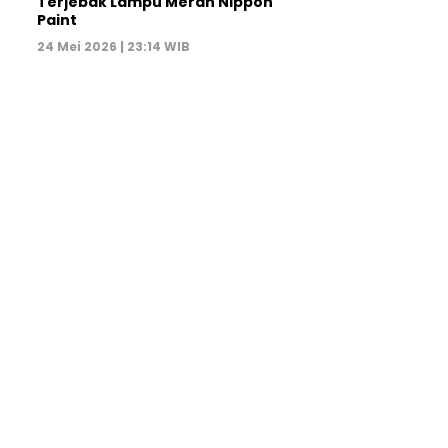
Terjebak Lampu Merah Nippon
Paint
24 Mei 2026 | 23:14 WIB