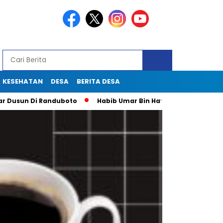
KESEHATAN
DESA
BERITA DESA
Di Randuboto
Habib Umar Bin Hafidz Ingatkan Warga Gresik 