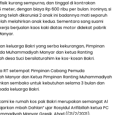
 fisik kurang sempurna, dan tinggal di kontrakan
meter, dengan biaya Rp 600 ribu per bulan. Ironinya, si
g telah dikaruniai 2 anak ini badannya mati separuh
elah melahirkan anak kedua. Sementara sang suami
kerja berjualan kaos kaki diatas motor didekat pabrik
Manyar.
an keluarga Bakri yang serba kekurangan, Pimpinan
da Muhammadiyah Manyar dan ketua Ranting
desa Suci bersilaturahim ke kos-kosan Bakri.
ua RT setempat Pimpinan Cabang Pemuda
h Manyar dan Ketua Pimpinan Ranting Muhammadiyah
hkan sembako untuk kebutuhan selama 3 bulan dan
pada keluarga Bakri.
kami ke rumah kos pak Bakri merupakan semangat Al
jarkan mbah Dahlan” ujar Rosyidul Arifibillah ketua PC
madiyah Manyar Gresik. Ahad ((21/2/2021).