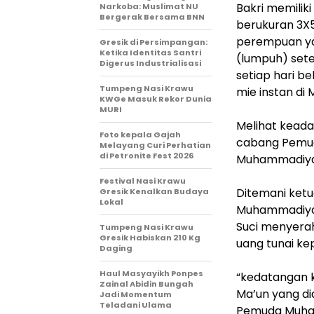
Bakri memiliki
Narkoba: Muslimat NU
Bergerak Bersama BNN
berukuran 3X5 
perempuan yan
Gresik di Persimpangan:
Ketika Identitas Santri
(lumpuh) set
Digerus Industrialisasi
setiap hari be
Tumpeng Nasi Krawu
mie instan di 
KWGe Masuk Rekor Dunia
MURI
Melihat keada
Foto kepala Gajah
cabang Pemu
Melayang Curi Perhatian
di Petronite Fest 2026
Muhammadiyah 
Festival Nasi Krawu
Ditemani ket
Gresik Kenalkan Budaya
Lokal
Muhammadiya
Suci menyera
Tumpeng Nasi Krawu
Gresik Habiskan 210 Kg
uang tunai ke
Daging
Haul Masyayikh Ponpes
“kedatangan 
Zainal Abidin Bungah
Ma’un yang dia
Jadi Momentum
Teladani Ulama
Pemuda Muham