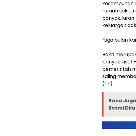
kesembuhan i
rumah sakit, n
banyak, iuran
keluarga tid
“tiga bulan ka
Bakri merupak
banyak kisah-
pemerintah m
saling memban
(tik)
Baca Juga 
Resmi Dila