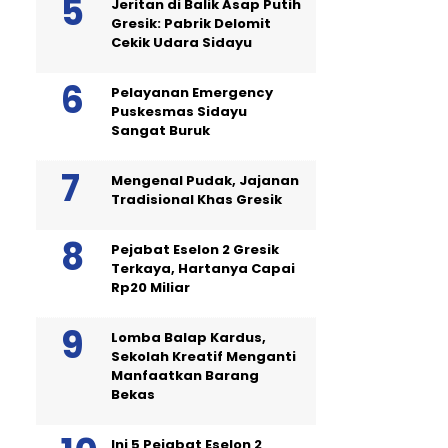
Jeritan di Balik Asap Putih
Gresik: Pabrik Delomit
Cekik Udara Sidayu
Pelayanan Emergency
Puskesmas Sidayu
Sangat Buruk
Mengenal Pudak, Jajanan
Tradisional Khas Gresik
Pejabat Eselon 2 Gresik
Terkaya, Hartanya Capai
Rp20 Miliar
Lomba Balap Kardus,
Sekolah Kreatif Menganti
Manfaatkan Barang
Bekas
Ini 5 Pejabat Eselon 2