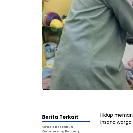
Hidup memang 
Berita Terkait
Insana warga 
Gresik Bertabuh
Genderang Perang