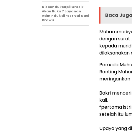
Dispendukcapil Gresik
Akan Buka 7 Layanan
Baca Juga 
Adminduk di Festival Nasi
Krawu
Muhammadiyah
dengan surat 
kepada murid
dilaksanakan 
Pemuda Muha
Ranting Muha
meringankan b
Bakri menceri
kali.
“pertama istr
setelah itu lu
Upaya yang di