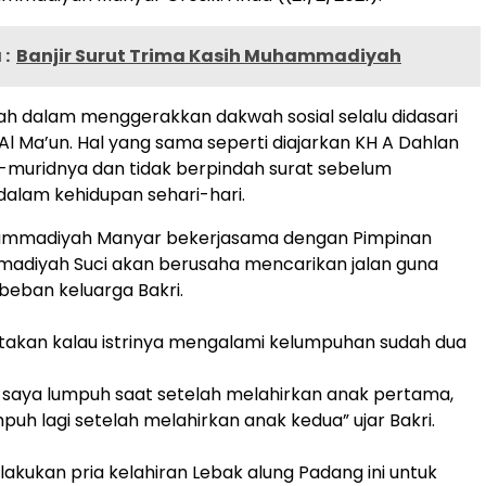
:
Banjir Surut Trima Kasih Muhammadiyah
 dalam menggerakkan dakwah sosial selalu didasari
Al Ma’un. Hal yang sama seperti diajarkan KH A Dahlan
-muridnya dan tidak berpindah surat sebelum
dalam kehidupan sehari-hari.
mmadiyah Manyar bekerjasama dengan Pimpinan
madiyah Suci akan berusaha mencarikan jalan guna
eban keluarga Bakri.
takan kalau istrinya mengalami kelumpuhan sudah dua
i saya lumpuh saat setelah melahirkan anak pertama,
mpuh lagi setelah melahirkan anak kedua” ujar Bakri.
lakukan pria kelahiran Lebak alung Padang ini untuk