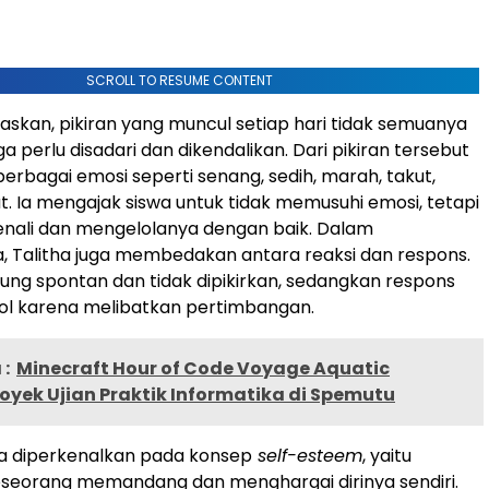
SCROLL TO RESUME CONTENT
laskan, pikiran yang muncul setiap hari tidak semuanya
a perlu disadari dan dikendalikan. Dari pikiran tersebut
erbagai emosi seperti senang, sedih, marah, takut,
ut. Ia mengajak siswa untuk tidak memusuhi emosi, tetapi
enali dan mengelolanya dengan baik. Dalam
, Talitha juga membedakan antara reaksi dan respons.
ung spontan dan tidak dipikirkan, sedangkan respons
rol karena melibatkan pertimbangan.
:
Minecraft Hour of Code Voyage Aquatic
oyek Ujian Praktik Informatika di Spemutu
iswa diperkenalkan pada konsep
self-esteem
, yaitu
seorang memandang dan menghargai dirinya sendiri.