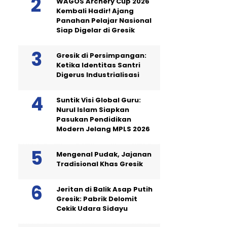
WAGOS Archery Cup 2026
Kembali Hadir! Ajang
Panahan Pelajar Nasional
Siap Digelar di Gresik
Gresik di Persimpangan:
Ketika Identitas Santri
Digerus Industrialisasi
Suntik Visi Global Guru:
Nurul Islam Siapkan
Pasukan Pendidikan
Modern Jelang MPLS 2026
Mengenal Pudak, Jajanan
Tradisional Khas Gresik
Jeritan di Balik Asap Putih
Gresik: Pabrik Delomit
Cekik Udara Sidayu