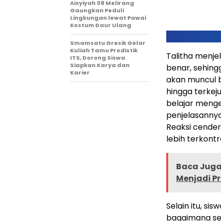
Aisyiyah 08 Melirang
Gaungkan Peduli
Lingkungan lewat Pawai
Kostum Daur Ulang
Smamsatu Gresik Gelar
Kuliah Tamu Prodistik
Talitha menje
ITS, Dorong Siswa
Siapkan Karya dan
benar, sehingg
Karier
akan muncul b
hingga terkej
belajar meng
penjelasannya
Reaksi cender
lebih terkont
Baca Juga 
Menjadi Pr
Selain itu, s
bagaimana se