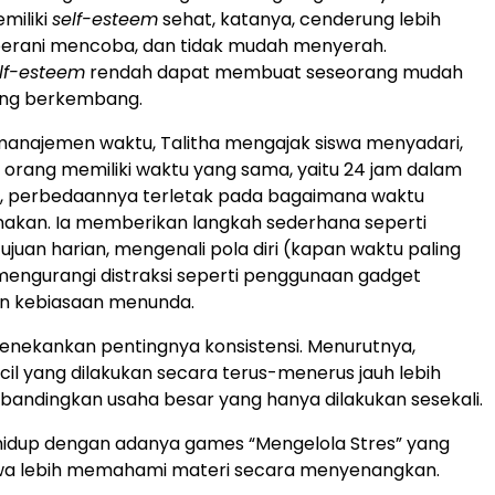
miliki
self-esteem
sehat, katanya, cenderung lebih
 berani mencoba, dan tidak mudah menyerah.
lf-esteem
rendah dapat membuat seseorang mudah
ang berkembang.
manajemen waktu, Talitha mengajak siswa menyadari,
rang memiliki waktu yang sama, yaitu 24 jam dalam
n, perbedaannya terletak pada bagaimana waktu
nakan. Ia memberikan langkah sederhana seperti
juan harian, mengenali pola diri (kapan waktu paling
 mengurangi distraksi seperti penggunaan gadget
an kebiasaan menunda.
menekankan pentingnya konsistensi. Menurutnya,
il yang dilakukan secara terus-menerus jauh lebih
andingkan usaha besar yang hanya dilakukan sesekali.
hidup dengan adanya games “Mengelola Stres” yang
a lebih memahami materi secara menyenangkan.