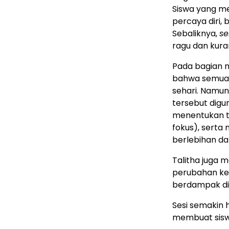
Siswa yang me
percaya diri,
Sebaliknya,
se
ragu dan kur
Pada bagian 
bahwa semua o
sehari. Namu
tersebut digu
menentukan tu
fokus), serta
berlebihan d
Talitha juga 
perubahan kec
berdampak dib
Sesi semakin 
membuat sisw