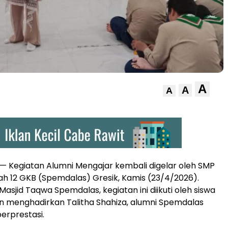
A
A
A
— Kegiatan Alumni Mengajar kembali digelar oleh SMP
 12 GKB (Spemdalas) Gresik, Kamis (23/4/2026).
asjid Taqwa Spemdalas, kegiatan ini diikuti oleh siswa
n menghadirkan Talitha Shahiza, alumni Spemdalas
erprestasi.