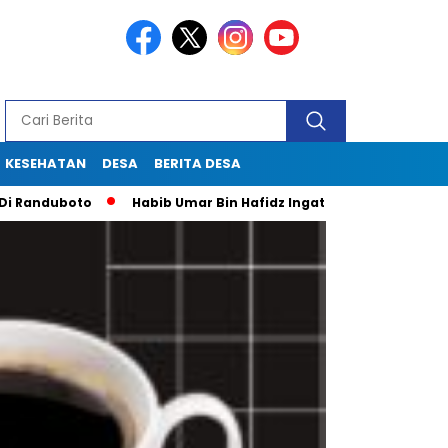
KESEHATAN
DESA
BERITA DESA
boto
Habib Umar Bin Hafidz Ingatkan Warga Gresik Untuk Pa