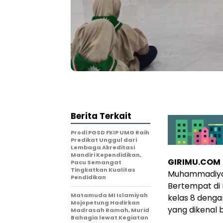
Berita Terkait
Prodi PGSD FKIP UMG Raih
Predikat Unggul dari
Lembaga Akreditasi
Mandiri Kependidikan,
GIRIMU.COM
Pacu Semangat
Tingkatkan Kualitas
Muhammadiyah
Pendidikan
Bertempat di M
Matamuda MI Islamiyah
kelas 8 denga
Mojopetung Hadirkan
yang dikenal b
Madrasah Ramah, Murid
Bahagia lewat Kegiatan