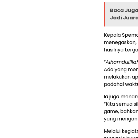
Baca Juga 
Jadi Juara
Kepala Spemd
menegaskan, 
hasilnya ter
“
Alhamdulilla
Ada yang meng
melakukan apa
padahal waktu
Ia juga mena
“Kita semua s
game, bahkan a
yang mengant
Melalui kegia