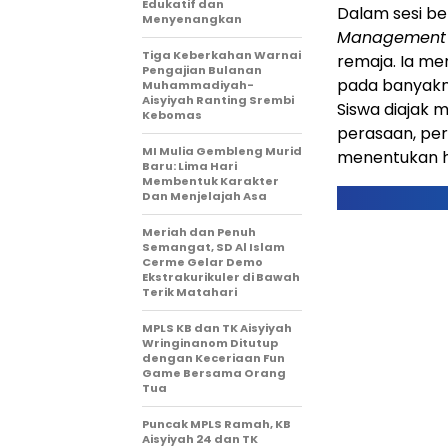
Edukatif dan
Dalam sesi b
Menyenangkan
Management
Tiga Keberkahan Warnai
remaja. Ia me
Pengajian Bulanan
pada banyakny
Muhammadiyah-
Aisyiyah Ranting Srembi
Siswa diajak
Kebomas
perasaan, pe
MI Mulia Gembleng Murid
menentukan ha
Baru: Lima Hari
Membentuk Karakter
Dan Menjelajah Asa
Meriah dan Penuh
Semangat, SD Al Islam
Cerme Gelar Demo
Ekstrakurikuler di Bawah
Terik Matahari
MPLS KB dan TK Aisyiyah
Wringinanom Ditutup
dengan Keceriaan Fun
Game Bersama Orang
Tua
Puncak MPLS Ramah, KB
Aisyiyah 24 dan TK