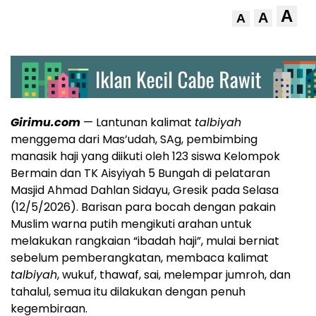
A
A
A
Girimu.com
— Lantunan kalimat
talbiyah
menggema dari Mas’udah, SAg, pembimbing
manasik haji yang diikuti oleh 123 siswa Kelompok
Bermain dan TK Aisyiyah 5 Bungah di pelataran
Masjid Ahmad Dahlan Sidayu, Gresik pada Selasa
(12/5/2026). Barisan para bocah dengan pakain
Muslim warna putih mengikuti arahan untuk
melakukan rangkaian “ibadah haji”, mulai berniat
sebelum pemberangkatan, membaca kalimat
talbiyah
, wukuf, thawaf, sai, melempar jumroh, dan
tahalul, semua itu dilakukan dengan penuh
kegembiraan.