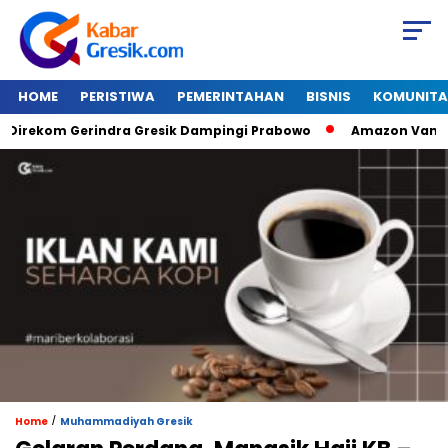
HOME
PERISTIWA
PEMERINTAHAN
BISNIS
KOMUNITA
ekom Gerindra Gresik Dampingi Prabowo
Amazon Van Java Se
/
Home
Muhammadiyah Gresik