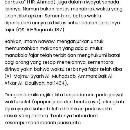
berbuka” (HR. Ahmad), juga dalam riwayat senada
lainnya. Namun bukan lantas menabrak waktu yang
telah ditetapkan. Sementara, batas waktu
diperbolehkannya aktivitas sahur adalah terbitnya
fajar (QS. Al-Baqarah: 187).
Bahkan, Imam Nawawi menganjurkan untuk
memuntahkan makanan yang ada di mulut
manakala fajar telah terbit dan menghukumi batal
bagi orang yang tetap menelannya, sementara
dirinya yakin bahwa waktu terbitnya fajar telah tiba
(Al-Majmu’ Syarh Al-Muhadzab, Amman: Bait Al-
Afkar Al-Dauliyah, hal.1434).
Dengan demikian, jika kita berpedoman pada jadwal
waktu salat (apapun jenis dan bentuknya), alangkah
bijaknya jika sahur telah dihentikan pada waktu
imsak yang tertera. Tentunya hal ini demi
kesempurnaan ibadah puasa kita.