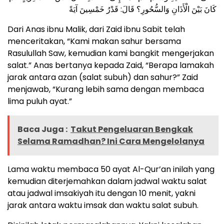
كَانَ بَيْنَ الْأَذَانِ وَالسُّحُورِ؟ قَالَ: قَدْرُ خَمْسِينَ آيَةً
Dari Anas ibnu Malik, dari Zaid ibnu Sabit telah
menceritakan, “Kami makan sahur bersama
Rasulullah Saw, kemudian kami bangkit mengerjakan
salat.” Anas bertanya kepada Zaid, “Berapa lamakah
jarak antara azan (salat subuh) dan sahur?” Zaid
menjawab, “Kurang lebih sama dengan membaca
lima puluh ayat.”
Baca Juga :
Takut Pengeluaran Bengkak
Selama Ramadhan? Ini Cara Mengelolanya
Lama waktu membaca 50 ayat Al-Qur’an inilah yang
kemudian diterjemahkan dalam jadwal waktu salat
atau jadwal imsakiyah itu dengan 10 menit, yakni
jarak antara waktu imsak dan waktu salat subuh.