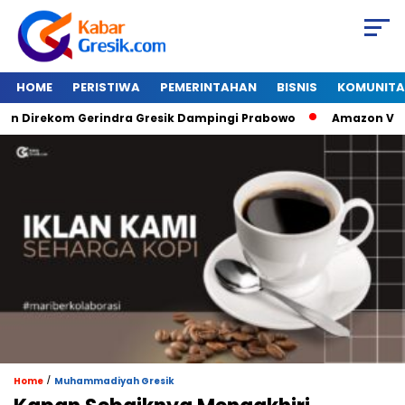
HOME
PERISTIWA
PEMERINTAHAN
BISNIS
KOMUNITA
irekom Gerindra Gresik Dampingi Prabowo
Amazon Van Java 
/
Home
Muhammadiyah Gresik