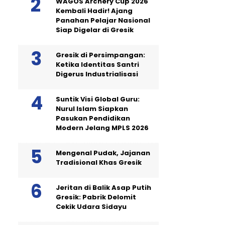
WAGOS Archery Cup 2026
Kembali Hadir! Ajang
Panahan Pelajar Nasional
Siap Digelar di Gresik
Gresik di Persimpangan:
Ketika Identitas Santri
Digerus Industrialisasi
Suntik Visi Global Guru:
Nurul Islam Siapkan
Pasukan Pendidikan
Modern Jelang MPLS 2026
Mengenal Pudak, Jajanan
Tradisional Khas Gresik
Jeritan di Balik Asap Putih
Gresik: Pabrik Delomit
Cekik Udara Sidayu