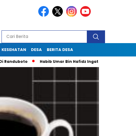
KESEHATAN
DESA
BERITA DESA
uboto
Habib Umar Bin Hafidz Ingatkan Warga Gresik Untuk P