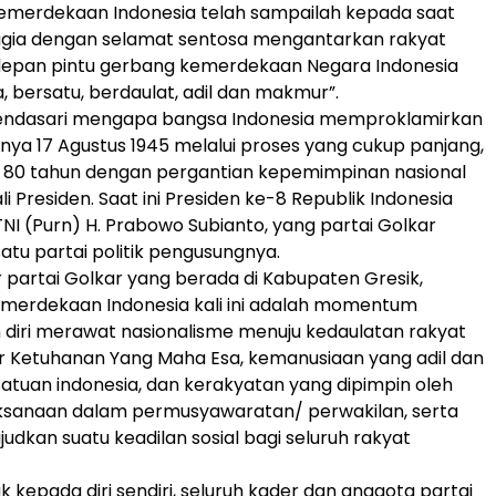
emerdekaan Indonesia telah sampailah kepada saat
gia dengan selamat sentosa mengantarkan rakyat
 depan pintu gerbang kemerdekaan Negara Indonesia
 bersatu, berdaulat, adil dan makmur”.
mendasari mengapa bangsa Indonesia memproklamirkan
a 17 Agustus 1945 melalui proses yang cukup panjang,
h 80 tahun dengan pergantian kepemimpinan nasional
i Presiden. Saat ini Presiden ke-8 Republik Indonesia
TNI (Purn) H. Prabowo Subianto, yang partai Golkar
atu partai politik pengusungnya.
 partai Golkar yang berada di Kabupaten Gresik,
emerdekaan Indonesia kali ini adalah momentum
 diri merawat nasionalisme menuju kedaulatan rakyat
r Ketuhanan Yang Maha Esa, kemanusiaan yang adil dan
atuan indonesia, dan kerakyatan yang dipimpin oleh
aksanaan dalam permusyawaratan/ perwakilan, serta
dkan suatu keadilan sosial bagi seluruh rakyat
 kepada diri sendiri, seluruh kader dan anggota partai