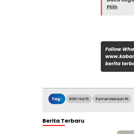
Pilih
Follow Wh
www.kabar
berita terb
Tag :
80th Hut Ri
Kemerdekaan RI
Berita Terbaru