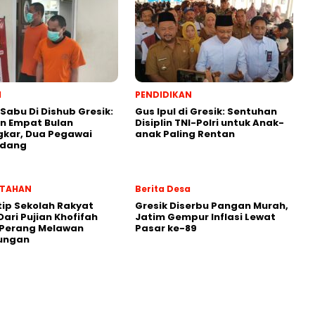
l
PENDIDIKAN
 Sabu Di Dishub Gresik:
Gus Ipul di Gresik: Sentuhan
n Empat Bulan
Disiplin TNI-Polri untuk Anak-
gkar, Dua Pegawai
anak Paling Rentan
ndang
NTAHAN
Berita Desa
ip Sekolah Rakyat
Gresik Diserbu Pangan Murah,
Dari Pujian Khofifah
Jatim Gempur Inflasi Lewat
 Perang Melawan
Pasar ke-89
ungan