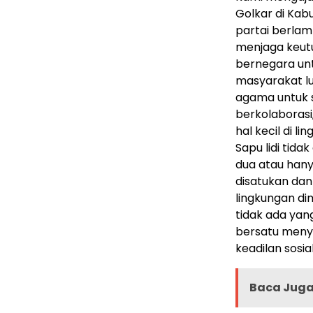
Golkar di Kab
partai berlam
menjaga keut
bernegara unt
masyarakat l
agama untuk 
berkolaboras
hal kecil di l
Sapu lidi tida
dua atau hanya
disatukan da
lingkungan di
tidak ada yan
bersatu meny
keadilan sosia
Baca Juga 