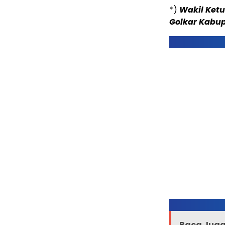
*)
Wakil Ketu
Golkar Kabup
Baca Juga 