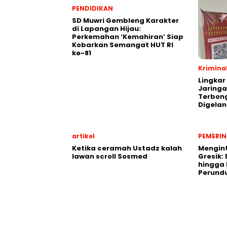
PENDIDIKAN
SD Muwri Gembleng Karakter
di Lapangan Hijau:
Perkemahan ‘Kemahiran’ Siap
Kobarkan Semangat HUT RI
ke-81
Krimina
Lingkar
Jaringa
Terbon
Digela
artikel
PEMERI
Ketika ceramah Ustadz kalah
Mengint
lawan scroll Sosmed
Gresik: 
hingga
Perund