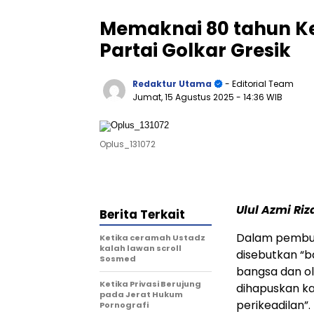
Memaknai 80 tahun K
Partai Golkar Gresik
Redaktur Utama
- Editorial Team
Jumat, 15 Agustus 2025
- 14:36 WIB
Oplus_131072
Ulul Azmi Riza
Berita Terkait
Dalam pembuk
Ketika ceramah Ustadz
kalah lawan scroll
disebutkan “b
Sosmed
bangsa dan ol
Ketika Privasi Berujung
dihapuskan ka
pada Jerat Hukum
perikeadilan”
Pornografi