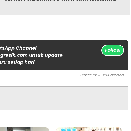
atsApp Channel
Follow
gresik.com untuk update
aru setiap hari
Berita ini 111 kali dibaca