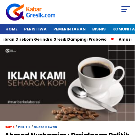
HOME
PERISTIWA
PEMERINTAHAN
BISNIS
KOMUNITA
an Direkom Gerindra Gresik Dampingi Prabowo
Amazon Van J
/
/
Home
POLITIK
Suara Dewan