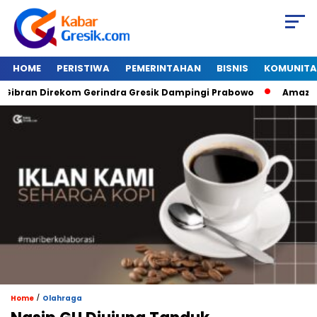
HOME
PERISTIWA
PEMERINTAHAN
BISNIS
KOMUNITA
bran Direkom Gerindra Gresik Dampingi Prabowo
Amazon Van
/
Home
Olahraga