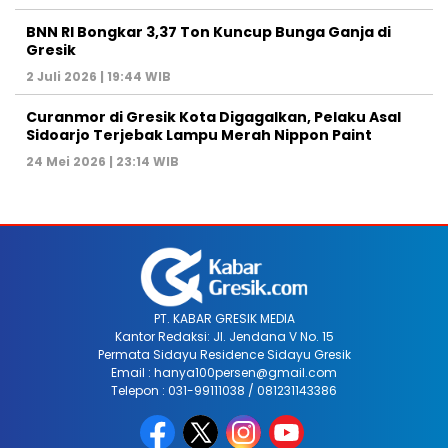
BNN RI Bongkar 3,37 Ton Kuncup Bunga Ganja di
Gresik
2 Juli 2026 | 19:44 WIB
Curanmor di Gresik Kota Digagalkan, Pelaku Asal
Sidoarjo Terjebak Lampu Merah Nippon Paint
24 Mei 2026 | 23:14 WIB
PT. KABAR GRESIK MEDIA
Kantor Redaksi: Jl. Jendana V No. 15
Permata Sidayu Residence Sidayu Gresik
Email : hanya100persen@gmail.com
Telepon : 031-99111038 / 081231143386