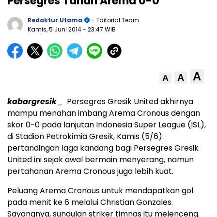
Persegres Tahan Arema 0-0
Redaktur Utama
- Editorial Team
Kamis, 5 Juni 2014
- 23:47 WIB
A
A
A
kabargresik
_ Persegres Gresik United akhirnya
mampu menahan imbang Arema Cronous dengan
skor 0-0 pada lanjutan Indonesia Super League (ISL),
di Stadion Petrokimia Gresik, Kamis (5/6).
pertandingan laga kandang bagi Persegres Gresik
United ini sejak awal bermain menyerang, namun
pertahanan Arema Cronous juga lebih kuat.
Peluang Arema Cronous untuk mendapatkan gol
pada menit ke 6 melalui Christian Gonzales.
Sayangnya, sundulan striker timnas itu melenceng.