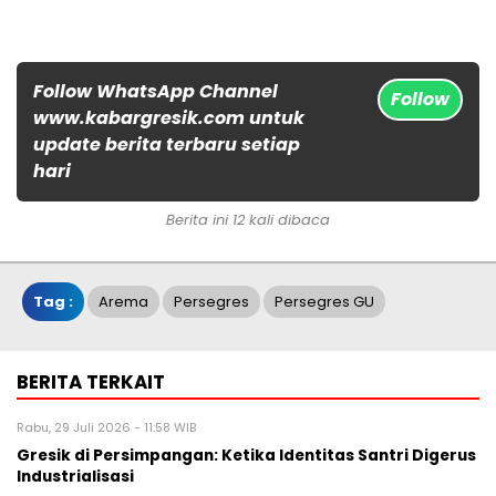
Follow WhatsApp Channel
Follow
www.kabargresik.com untuk
update berita terbaru setiap
hari
Berita ini 12 kali dibaca
Tag :
Arema
Persegres
Persegres GU
BERITA TERKAIT
Rabu, 29 Juli 2026 - 11:58 WIB
Gresik di Persimpangan: Ketika Identitas Santri Digerus
Industrialisasi