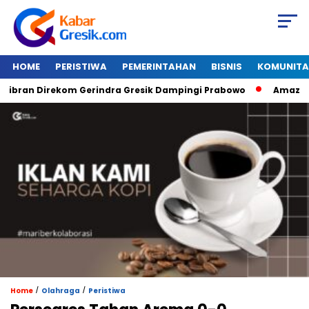
HOME
PERISTIWA
PEMERINTAHAN
BISNIS
KOMUNITA
ran Direkom Gerindra Gresik Dampingi Prabowo
Amazon Van 
/
/
Home
Olahraga
Peristiwa