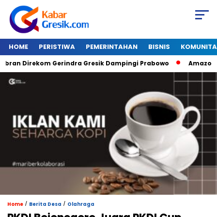
HOME
PERISTIWA
PEMERINTAHAN
BISNIS
KOMUNITA
an Direkom Gerindra Gresik Dampingi Prabowo
Amazon Van J
/
/
Home
Berita Desa
Olahraga