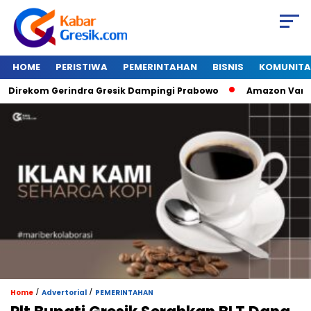
HOME
PERISTIWA
PEMERINTAHAN
BISNIS
KOMUNITA
ekom Gerindra Gresik Dampingi Prabowo
Amazon Van Java Se
/
/
Home
Advertorial
PEMERINTAHAN