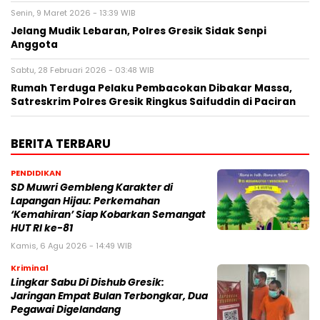
Senin, 9 Maret 2026 - 13:39 WIB
Jelang Mudik Lebaran, Polres Gresik Sidak Senpi
Anggota
Sabtu, 28 Februari 2026 - 03:48 WIB
Rumah Terduga Pelaku Pembacokan Dibakar Massa,
Satreskrim Polres Gresik Ringkus Saifuddin di Paciran
BERITA TERBARU
PENDIDIKAN
SD Muwri Gembleng Karakter di
Lapangan Hijau: Perkemahan
‘Kemahiran’ Siap Kobarkan Semangat
HUT RI ke-81
Kamis, 6 Agu 2026 - 14:49 WIB
Kriminal
Lingkar Sabu Di Dishub Gresik:
Jaringan Empat Bulan Terbongkar, Dua
Pegawai Digelandang