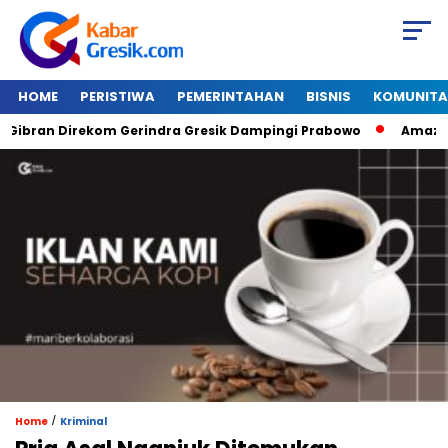
HOME
PERISTIWA
PEMERINTAHAN
BISNIS
KOMUNITA
ran Direkom Gerindra Gresik Dampingi Prabowo
Amazon Van
/
Home
Kriminal