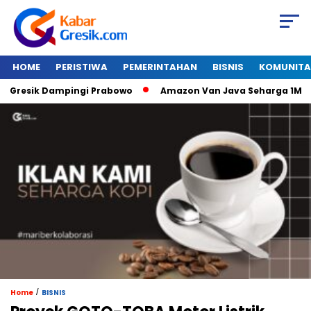
HOME
PERISTIWA
PEMERINTAHAN
BISNIS
KOMUNITA
esik Dampingi Prabowo
Amazon Van Java Seharga 1M Alat T
/
Home
BISNIS