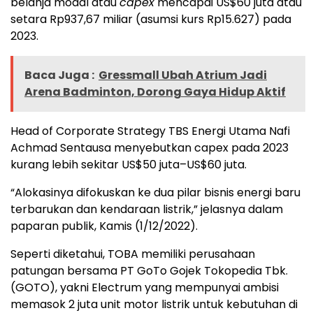
belanja modal atau
capex
mencapai US$60 juta atau
setara Rp937,67 miliar (asumsi kurs Rp15.627) pada
2023.
Baca Juga :
Gressmall Ubah Atrium Jadi
Arena Badminton, Dorong Gaya Hidup Aktif
Head of Corporate Strategy TBS Energi Utama Nafi
Achmad Sentausa menyebutkan capex pada 2023
kurang lebih sekitar US$50 juta–US$60 juta.
“Alokasinya difokuskan ke dua pilar bisnis energi baru
terbarukan dan kendaraan listrik,” jelasnya dalam
paparan publik, Kamis (1/12/2022).
Seperti diketahui, TOBA memiliki perusahaan
patungan bersama PT GoTo Gojek Tokopedia Tbk.
(GOTO), yakni Electrum yang mempunyai ambisi
memasok 2 juta unit motor listrik untuk kebutuhan di