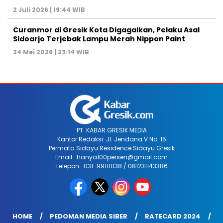
2 Juli 2026 | 19:44 WIB
Curanmor di Gresik Kota Digagalkan, Pelaku Asal
Sidoarjo Terjebak Lampu Merah Nippon Paint
24 Mei 2026 | 23:14 WIB
PT. KABAR GRESIK MEDIA
Kantor Redaksi: Jl. Jendana V No. 15
Permata Sidayu Residence Sidayu Gresik
Email : hanya100persen@gmail.com
Telepon : 031-99111038 / 081231143386
HOME
PEDOMAN MEDIA SIBER
RATECARD 2024