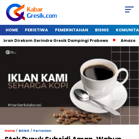
HOME
PERISTIWA
PEMERINTAHAN
BISNIS
KOMUNITA
n Direkom Gerindra Gresik Dampingi Prabowo
Amazon Van J
/
/
Home
BISNIS
Pertanian