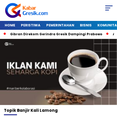
HOME
PERISTIWA
PEMERINTAHAN
BISNIS
KOMUNITA
Gibran Direkom Gerindra Gresik Dampingi Prabowo
Amaz
Topik
Banjir Kali Lamong