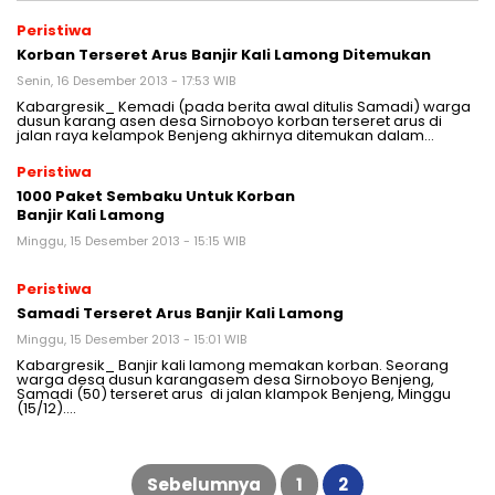
Peristiwa
Korban Terseret Arus Banjir Kali Lamong Ditemukan
Senin, 16 Desember 2013 - 17:53 WIB
Kabargresik_ Kemadi (pada berita awal ditulis Samadi) warga
dusun karang asen desa Sirnoboyo korban terseret arus di
jalan raya kelampok Benjeng akhirnya ditemukan dalam…
Peristiwa
1000 Paket Sembaku Untuk Korban
Banjir Kali Lamong
Minggu, 15 Desember 2013 - 15:15 WIB
Peristiwa
Samadi Terseret Arus Banjir Kali Lamong
Minggu, 15 Desember 2013 - 15:01 WIB
Kabargresik_ Banjir kali lamong memakan korban. Seorang
warga desa dusun karangasem desa Sirnoboyo Benjeng,
Samadi (50) terseret arus di jalan klampok Benjeng, Minggu
(15/12)….
Paginasi
pos
Sebelumnya
1
2