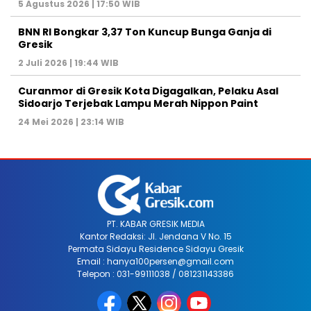
5 Agustus 2026 | 17:50 WIB
BNN RI Bongkar 3,37 Ton Kuncup Bunga Ganja di
Gresik
2 Juli 2026 | 19:44 WIB
Curanmor di Gresik Kota Digagalkan, Pelaku Asal
Sidoarjo Terjebak Lampu Merah Nippon Paint
24 Mei 2026 | 23:14 WIB
PT. KABAR GRESIK MEDIA
Kantor Redaksi: Jl. Jendana V No. 15
Permata Sidayu Residence Sidayu Gresik
Email : hanya100persen@gmail.com
Telepon : 031-99111038 / 081231143386