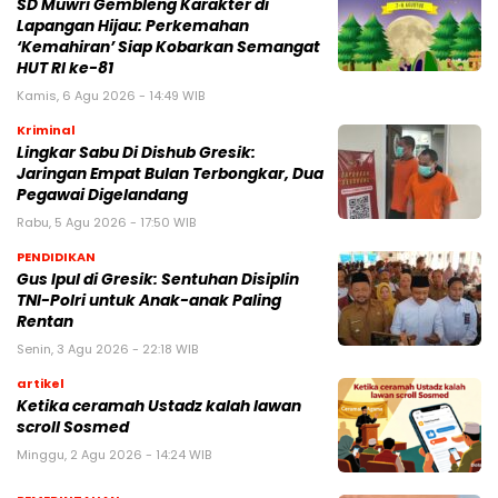
SD Muwri Gembleng Karakter di
Lapangan Hijau: Perkemahan
‘Kemahiran’ Siap Kobarkan Semangat
HUT RI ke-81
Kamis, 6 Agu 2026 - 14:49 WIB
Kriminal
Lingkar Sabu Di Dishub Gresik:
Jaringan Empat Bulan Terbongkar, Dua
Pegawai Digelandang
Rabu, 5 Agu 2026 - 17:50 WIB
PENDIDIKAN
Gus Ipul di Gresik: Sentuhan Disiplin
TNI-Polri untuk Anak-anak Paling
Rentan
Senin, 3 Agu 2026 - 22:18 WIB
artikel
Ketika ceramah Ustadz kalah lawan
scroll Sosmed
Minggu, 2 Agu 2026 - 14:24 WIB