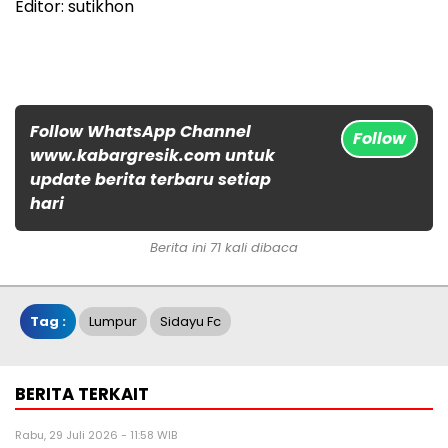
Editor: sutikhon
Follow WhatsApp Channel
Follow
www.kabargresik.com untuk
update berita terbaru setiap
hari
Berita ini 71 kali dibaca
Tag :
Lumpur
Sidayu Fc
BERITA TERKAIT
Rabu, 29 Juli 2026 - 11:58 WIB