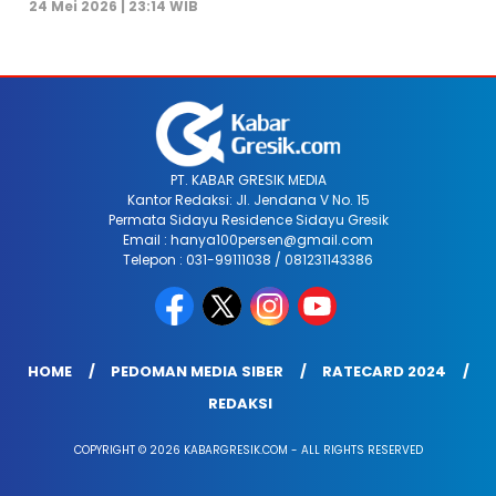
24 Mei 2026 | 23:14 WIB
PT. KABAR GRESIK MEDIA
Kantor Redaksi: Jl. Jendana V No. 15
Permata Sidayu Residence Sidayu Gresik
Email : hanya100persen@gmail.com
Telepon : 031-99111038 / 081231143386
HOME
PEDOMAN MEDIA SIBER
RATECARD 2024
REDAKSI
COPYRIGHT © 2026 KABARGRESIK.COM - ALL RIGHTS RESERVED