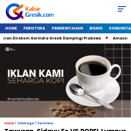
HOME
PERISTIWA
PEMERINTAHAN
BISNIS
KOMUNITA
n Direkom Gerindra Gresik Dampingi Prabowo
Amazon Van Ja
/
/
Home
Olahraga
Peristiwa