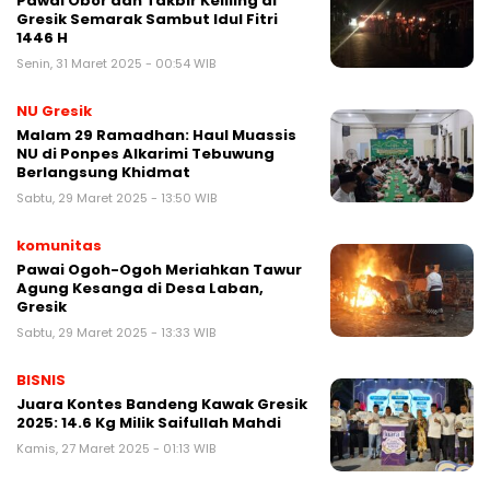
Pawai Obor dan Takbir Keliling di
Gresik Semarak Sambut Idul Fitri
1446 H
Senin, 31 Maret 2025 - 00:54 WIB
NU Gresik
Malam 29 Ramadhan: Haul Muassis
NU di Ponpes Alkarimi Tebuwung
Berlangsung Khidmat
Sabtu, 29 Maret 2025 - 13:50 WIB
komunitas
Pawai Ogoh-Ogoh Meriahkan Tawur
Agung Kesanga di Desa Laban,
Gresik
Sabtu, 29 Maret 2025 - 13:33 WIB
BISNIS
Juara Kontes Bandeng Kawak Gresik
2025: 14.6 Kg Milik Saifullah Mahdi
Kamis, 27 Maret 2025 - 01:13 WIB