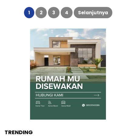
Paginasi
pos
1
2
3
4
Selanjutnya
TRENDING