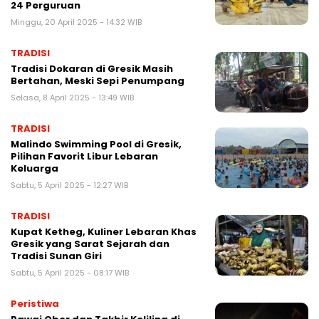
24 Perguruan
Minggu, 20 April 2025 - 14:32 WIB
TRADISI
Tradisi Dokaran di Gresik Masih
Bertahan, Meski Sepi Penumpang
Selasa, 8 April 2025 - 13:49 WIB
TRADISI
Malindo Swimming Pool di Gresik,
Pilihan Favorit Libur Lebaran
Keluarga
Sabtu, 5 April 2025 - 12:27 WIB
TRADISI
Kupat Ketheg, Kuliner Lebaran Khas
Gresik yang Sarat Sejarah dan
Tradisi Sunan Giri
Sabtu, 5 April 2025 - 08:17 WIB
Peristiwa