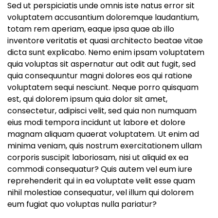
Sed ut perspiciatis unde omnis iste natus error sit
voluptatem accusantium doloremque laudantium,
totam rem aperiam, eaque ipsa quae ab illo
inventore veritatis et quasi architecto beatae vitae
dicta sunt explicabo. Nemo enim ipsam voluptatem
quia voluptas sit aspernatur aut odit aut fugit, sed
quia consequuntur magni dolores eos qui ratione
voluptatem sequi nesciunt. Neque porro quisquam
est, qui dolorem ipsum quia dolor sit amet,
consectetur, adipisci velit, sed quia non numquam
eius modi tempora incidunt ut labore et dolore
magnam aliquam quaerat voluptatem. Ut enim ad
minima veniam, quis nostrum exercitationem ullam
corporis suscipit laboriosam, nisi ut aliquid ex ea
commodi consequatur? Quis autem vel eum iure
reprehenderit qui in ea voluptate velit esse quam
nihil molestiae consequatur, vel illum qui dolorem
eum fugiat quo voluptas nulla pariatur?