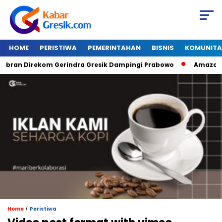
HOME
PERISTIWA
PEMERINTAHAN
BISNIS
KOMUNITA
ran Direkom Gerindra Gresik Dampingi Prabowo
Amazon Van 
/
Home
Peristiwa