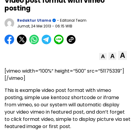
Video post format with vimeo
posting
Redaktur Utama
- Editorial Team
Jumat, 24 Mei 2013
- 06:15 WIB
A
A
A
[vimeo width=”100%” height=”500″ src=”51175339″]
[/vimeo]
This is example video post format with vimeo
posting, simple use kentooz shortcode or iframe
from vimeo, so our system will automatic display
your video vimeo in featured post, and don’t forget
to click format video, simple to display picture via set
featured image or first post.