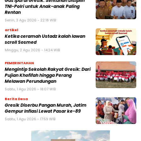
Gus Ipul di Gresik: Sentuhan Disiplin
TNI-Polri untuk Anak-anak Paling
Rentan
Senin, 3 Agu 2026 - 22:18 WIB
artikel
Ketika ceramah Ustadz kalah lawan
scroll Sosmed
Minggu, 2 Agu 2026 - 14:24 WIB
PEMERINTAHAN
Mengintip Sekolah Rakyat Gresik: Dari
Pujian Khofifah hingga Perang
Melawan Perundungan
Sabtu, 1 Agu 2026 - 18:07 WIB
Berita Desa
Gresik Diserbu Pangan Murah, Jatim
Gempur Inflasi Lewat Pasar ke-89
Sabtu, 1 Agu 2026 - 17:59 WIB