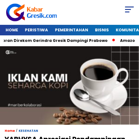
HOME
PERISTIWA
PEMERINTAHAN
BISNIS
KOMUNITA
 Direkom Gerindra Gresik Dampingi Prabowo
Amazon Van Ja
/
Home
KESEHATAN