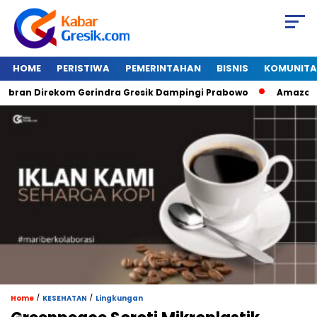
HOME
PERISTIWA
PEMERINTAHAN
BISNIS
KOMUNITA
n Direkom Gerindra Gresik Dampingi Prabowo
Amazon Van J
/
/
Home
KESEHATAN
Lingkungan