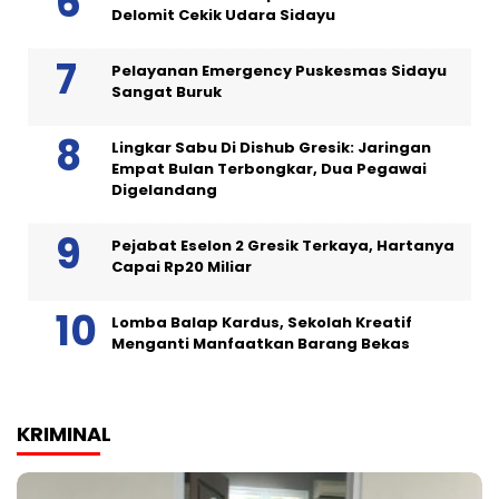
Delomit Cekik Udara Sidayu
Pelayanan Emergency Puskesmas Sidayu
Sangat Buruk
Lingkar Sabu Di Dishub Gresik: Jaringan
Empat Bulan Terbongkar, Dua Pegawai
Digelandang
Pejabat Eselon 2 Gresik Terkaya, Hartanya
Capai Rp20 Miliar
Lomba Balap Kardus, Sekolah Kreatif
Menganti Manfaatkan Barang Bekas
KRIMINAL