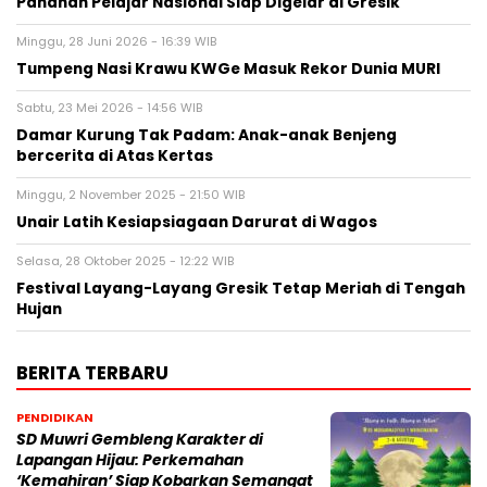
Panahan Pelajar Nasional Siap Digelar di Gresik
Minggu, 28 Juni 2026 - 16:39 WIB
Tumpeng Nasi Krawu KWGe Masuk Rekor Dunia MURI
Sabtu, 23 Mei 2026 - 14:56 WIB
Damar Kurung Tak Padam: Anak-anak Benjeng
bercerita di Atas Kertas
Minggu, 2 November 2025 - 21:50 WIB
Unair Latih Kesiapsiagaan Darurat di Wagos
Selasa, 28 Oktober 2025 - 12:22 WIB
Festival Layang-Layang Gresik Tetap Meriah di Tengah
Hujan
BERITA TERBARU
PENDIDIKAN
SD Muwri Gembleng Karakter di
Lapangan Hijau: Perkemahan
‘Kemahiran’ Siap Kobarkan Semangat