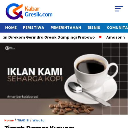
HOME
PERISTIWA
PEMERINTAHAN
BISNIS
KOMUNITA
irekom Gerindra Gresik Dampingi Prabowo
Amazon Van Java
/
/
Home
TRADISI
Wisata