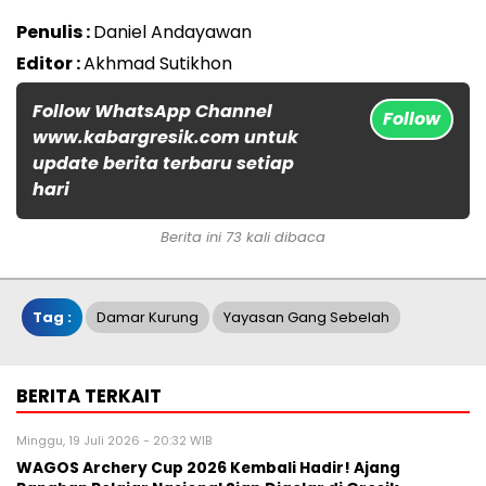
Penulis :
Daniel Andayawan
Editor :
Akhmad Sutikhon
Follow WhatsApp Channel
Follow
www.kabargresik.com untuk
update berita terbaru setiap
hari
Berita ini 73 kali dibaca
Tag :
Damar Kurung
Yayasan Gang Sebelah
BERITA TERKAIT
Minggu, 19 Juli 2026 - 20:32 WIB
WAGOS Archery Cup 2026 Kembali Hadir! Ajang