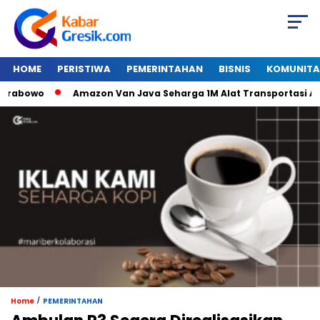
HOME
PERISTIWA
PEMERINTAHAN
BISNIS
KOMUNITA
wo
Amazon Van Java Seharga 1M Alat Transportasi Antar Du
/
Home
PEMERINTAHAN