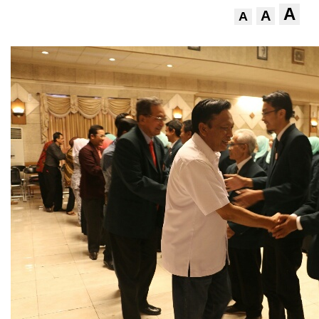
A
A
A