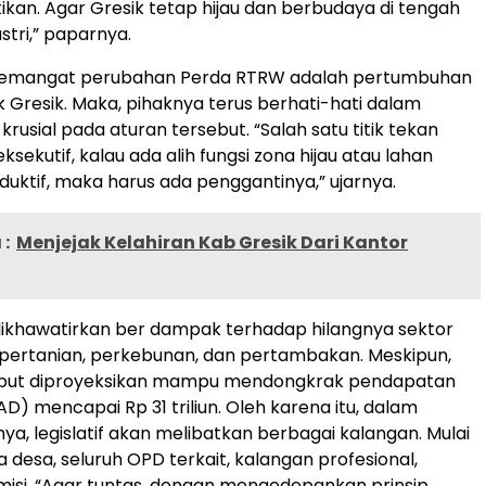
tikan. Agar Gresik tetap hijau dan berbudaya di tengah
stri,” paparnya.
 semangat perubahan Perda RTRW adalah pertumbuhan
 Gresik. Maka, pihaknya terus berhati-hati dalam
krusial pada aturan tersebut. “Salah satu titik tekan
sekutif, kalau ada alih fungsi zona hijau atau lahan
duktif, maka harus ada penggantinya,” ujarnya.
:
Menjejak Kelahiran Kab Gresik Dari Kantor
dikhawatirkan ber dampak terhadap hilangnya sektor
pertanian, perkebunan, dan pertambakan. Meskipun,
sebut diproyeksikan mampu mendongkrak pendapatan
AD) mencapai Rp 31 triliun. Oleh karena itu, dalam
, legislatif akan melibatkan berbagai kalangan. Mulai
a desa, seluruh OPD terkait, kalangan profesional,
isi. “Agar tuntas, dengan mengedepankan prinsip