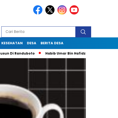
KESEHATAN
DESA
BERITA DESA
i Randuboto
Habib Umar Bin Hafidz Ingatkan Warga Gresik U