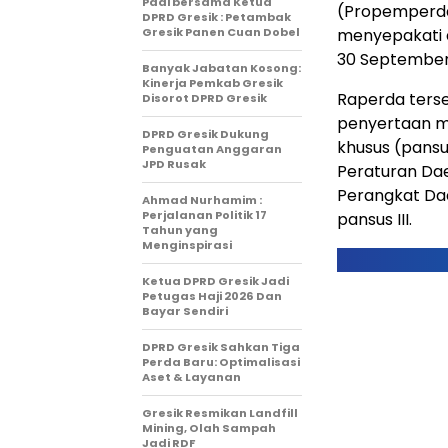
Padi bersama Ketua
(Propemperda)
DPRD Gresik : Petambak
Gresik Panen Cuan Dobel
menyepakati 
30 September 
Banyak Jabatan Kosong:
Kinerja Pemkab Gresik
Raperda ters
Disorot DPRD Gresik
penyertaan mo
DPRD Gresik Dukung
khusus (pansu
Penguatan Anggaran
JPD Rusak
Peraturan Da
Perangkat Dae
Ahmad Nurhamim :
Perjalanan Politik 17
pansus III.
Tahun yang
Menginspirasi
Ketua DPRD Gresik Jadi
Petugas Haji 2026 Dan
Bayar Sendiri
DPRD Gresik Sahkan Tiga
Perda Baru: Optimalisasi
Aset & Layanan
Gresik Resmikan Landfill
Mining, Olah Sampah
Jadi RDF