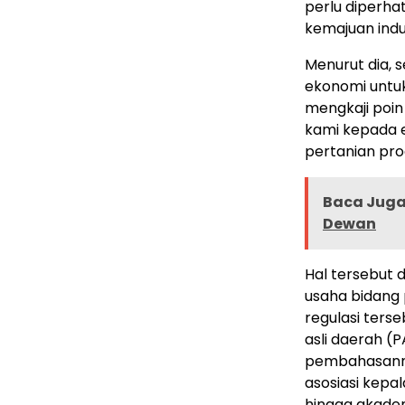
perlu diperha
kemajuan indu
Menurut dia,
ekonomi untuk
mengkaji poin 
kami kepada ek
pertanian pro
Baca Juga 
Dewan
Hal tersebut 
usaha bidang 
regulasi ter
asli daerah (P
pembahasannya
asosiasi kepal
hingga akadem