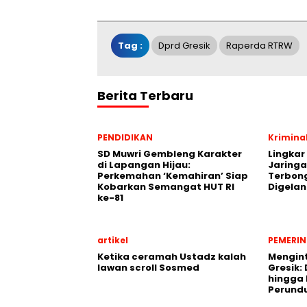
Tag :
Dprd Gresik
Raperda RTRW
Berita Terbaru
PENDIDIKAN
Krimina
SD Muwri Gembleng Karakter
Lingkar
di Lapangan Hijau:
Jaringa
Perkemahan ‘Kemahiran’ Siap
Terbon
Kobarkan Semangat HUT RI
Digela
ke-81
artikel
PEMERI
Ketika ceramah Ustadz kalah
Mengint
lawan scroll Sosmed
Gresik: 
hingga
Perund