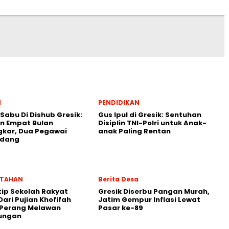
l
PENDIDIKAN
 Sabu Di Dishub Gresik:
Gus Ipul di Gresik: Sentuhan
n Empat Bulan
Disiplin TNI-Polri untuk Anak-
gkar, Dua Pegawai
anak Paling Rentan
ndang
NTAHAN
Berita Desa
ip Sekolah Rakyat
Gresik Diserbu Pangan Murah,
Dari Pujian Khofifah
Jatim Gempur Inflasi Lewat
 Perang Melawan
Pasar ke-89
ungan