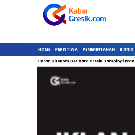
HOME
PERISTIWA
PEMERINTAHAN
BISNIS
njir
Gibran Direkom Gerindra Gresik Dampingi Prabowo