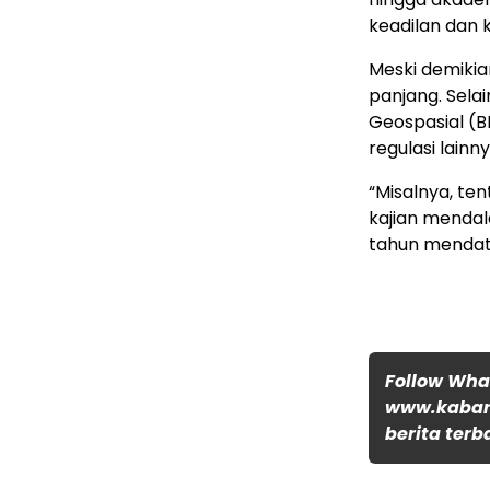
keadilan dan 
Meski demiki
panjang. Sela
Geospasial (B
regulasi lainny
“Misalnya, te
kajian mendal
tahun mendata
Follow Wh
www.kabar
berita terb