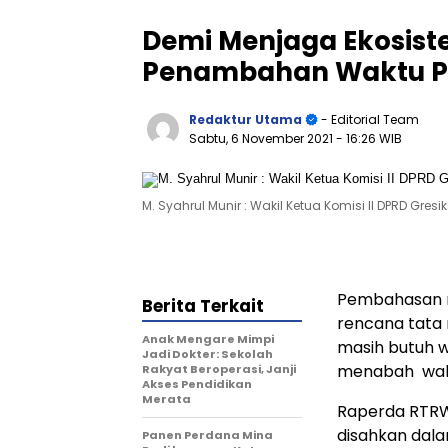
Demi Menjaga Ekosist
Penambahan Waktu P
Redaktur Utama
- Editorial Team
Sabtu, 6 November 2021
- 16:26 WIB
M. Syahrul Munir : Wakil Ketua Komisi II DPRD Gresik
Pembahasan r
Berita Terkait
rencana tata
Anak Mengare Mimpi
masih butuh w
Jadi Dokter: Sekolah
menabah wak
Rakyat Beroperasi, Janji
Akses Pendidikan
Merata
Raperda RTRW
disahkan dal
Panen Perdana Mina