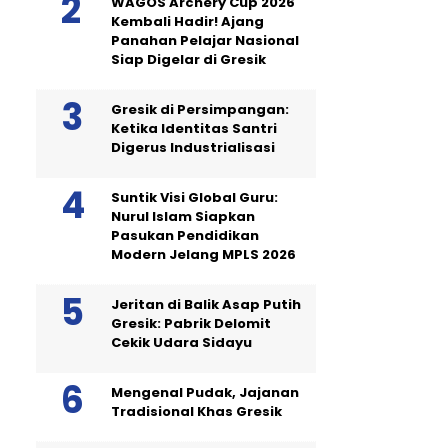
WAGOS Archery Cup 2026
Kembali Hadir! Ajang
Panahan Pelajar Nasional
Siap Digelar di Gresik
Gresik di Persimpangan:
Ketika Identitas Santri
Digerus Industrialisasi
Suntik Visi Global Guru:
Nurul Islam Siapkan
Pasukan Pendidikan
Modern Jelang MPLS 2026
Jeritan di Balik Asap Putih
Gresik: Pabrik Delomit
Cekik Udara Sidayu
Mengenal Pudak, Jajanan
Tradisional Khas Gresik