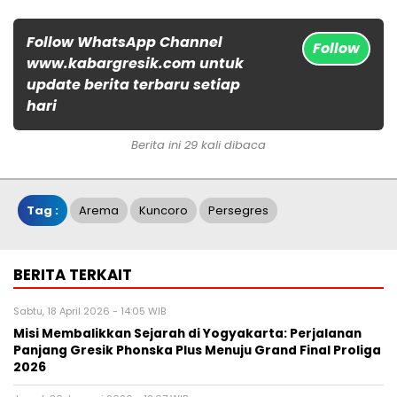
Follow WhatsApp Channel
Follow
www.kabargresik.com untuk
update berita terbaru setiap
hari
Berita ini 29 kali dibaca
Tag :
Arema
Kuncoro
Persegres
BERITA TERKAIT
Sabtu, 18 April 2026 - 14:05 WIB
Misi Membalikkan Sejarah di Yogyakarta: Perjalanan
Panjang Gresik Phonska Plus Menuju Grand Final Proliga
2026