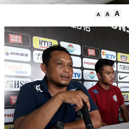
A
A
A