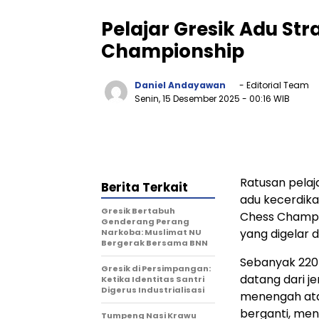
Pelajar Gresik Adu Str
Championship
Daniel Andayawan
- Editorial Team
Senin, 15 Desember 2025
- 00:16 WIB
Ratusan pelaj
Berita Terkait
adu kecerdika
Gresik Bertabuh
Chess Champio
Genderang Perang
yang digelar d
Narkoba: Muslimat NU
Bergerak Bersama BNN
Sebanyak 220 
Gresik di Persimpangan:
datang dari j
Ketika Identitas Santri
Digerus Industrialisasi
menengah atas
berganti, me
Tumpeng Nasi Krawu