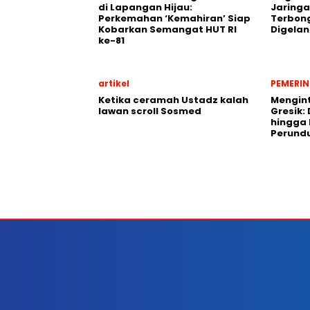
di Lapangan Hijau:
Jaringa
Perkemahan ‘Kemahiran’ Siap
Terbon
Kobarkan Semangat HUT RI
Digela
ke-81
artikel
PEMERI
Ketika ceramah Ustadz kalah
Mengint
lawan scroll Sosmed
Gresik: 
hingga
Perund