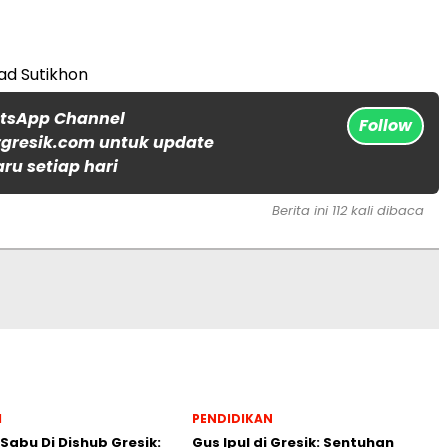
d Sutikhon
atsApp Channel
Follow
gresik.com untuk update
aru setiap hari
Berita ini 112 kali dibaca
l
PENDIDIKAN
 Sabu Di Dishub Gresik:
Gus Ipul di Gresik: Sentuhan