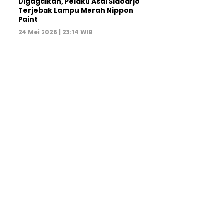
Digagalkan, Pelaku Asal Sidoarjo
Terjebak Lampu Merah Nippon
Paint
24 Mei 2026 | 23:14 WIB