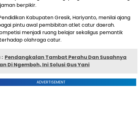
jaman berpikir.
Pendidikan Kabupaten Gresik, Hariyanto, menilai ajang
bagai pintu awal pembibitan atlet catur daerah.
kompetisi menjadi ruang belajar sekaligus pemantik
 terhadap olahraga catur.
:
Pendangkalan Tambat Perahu Dan Susahnya
n Di Ngemboh, Ini Solusi Gus Yani
ADVERTISEMENT