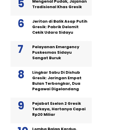
Mengenal Pudak, Jajanan
Tradisional Khas Gresik
Jeritan di Balik Asap Putih
Gresik: Pabrik Delomit
Cekik Udara Sidayu
Pelayanan Emergency
Puskesmas Sidayu
Sangat Buruk
Lingkar Sabu Di Dishub
Gresik: Jaringan Empat
Bulan Terbongkar, Dua
Pegawai Digelandang
Pejabat Eselon 2 Gresik
Terkaya, Hartanya Capai
Rp20 Miliar
Lomba Balap Kardus,