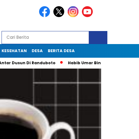
KESEHATAN
DESA
BERITA DESA
Dusun Di Randuboto
Habib Umar Bin Hafidz Ingatkan Warga G