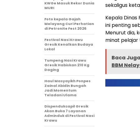
KWGe Masuk Rekor Dunia
sekaligus keta
MURI
Kepala Dinas 
Foto kepala Gajah
Melayang Curi Perhatian
ini penting se
di Petronite Fest 2026
Menurut dia, 
minat pelajar
Festival Nasi Krawu
Gresik Kenalkan Budaya
Lokal
Baca Juga 
Tumpeng Nasi Krawu
BBM Nelaya
Gresik Habiskan 210 Kg
Daging
Haul Masyayikh Ponpes
Zainal Abidin Bungah
Jadi Momentum
Teladani Ulama
Dispendukcapil Gresik
Akan Buka 7 Layanan
Adminduk di Festival Nasi
Krawu