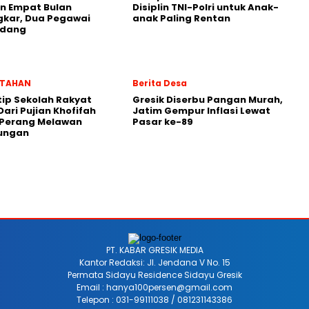
n Empat Bulan
Disiplin TNI-Polri untuk Anak-
gkar, Dua Pegawai
anak Paling Rentan
ndang
NTAHAN
Berita Desa
ip Sekolah Rakyat
Gresik Diserbu Pangan Murah,
Dari Pujian Khofifah
Jatim Gempur Inflasi Lewat
 Perang Melawan
Pasar ke-89
ungan
PT. KABAR GRESIK MEDIA
Kantor Redaksi: Jl. Jendana V No. 15
Permata Sidayu Residence Sidayu Gresik
Email : hanya100persen@gmail.com
Telepon : 031-99111038 / 081231143386