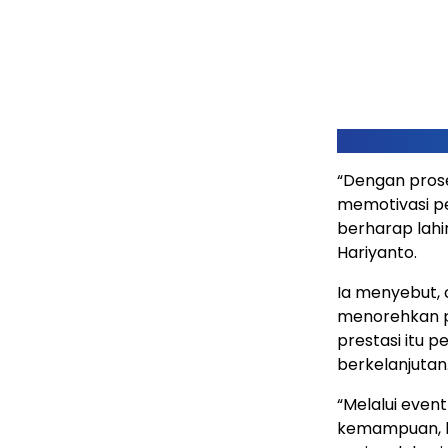
“Dengan prose
memotivasi pe
berharap lahir
Hariyanto.
Ia menyebut, 
menorehkan pr
prestasi itu 
berkelanjutan
“Melalui event
kemampuan, be