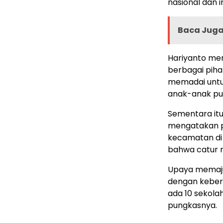
nasional dan i
Baca Juga 
Hariyanto me
berbagai piha
memadai untuk
anak-anak pun
Sementara itu
mengatakan pe
kecamatan di 
bahwa catur 
Upaya memajuk
dengan kebera
ada 10 sekola
pungkasnya.