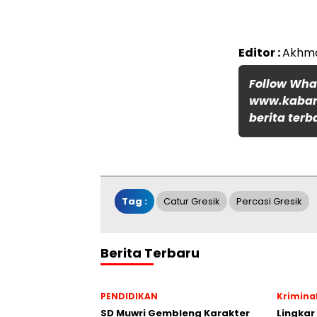
Editor :
Akhma
Follow Wh
www.kabar
berita terb
Tag :
Catur Gresik
Percasi Gresik
Berita Terbaru
PENDIDIKAN
Krimina
SD Muwri Gembleng Karakter
Lingkar