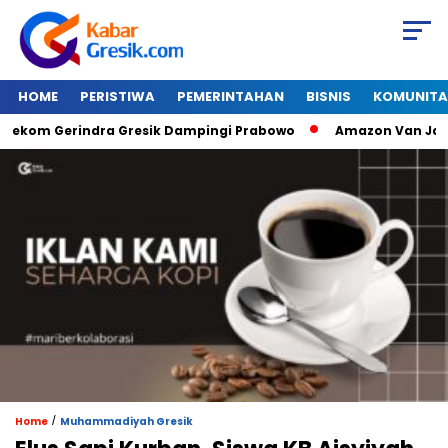
HOME
PERISTIWA
PEMERINTAHAN
BISNIS
KOMUNITA
om Gerindra Gresik Dampingi Prabowo
Amazon Van Java Seha
/
Home
Muhammadiyah Gresik