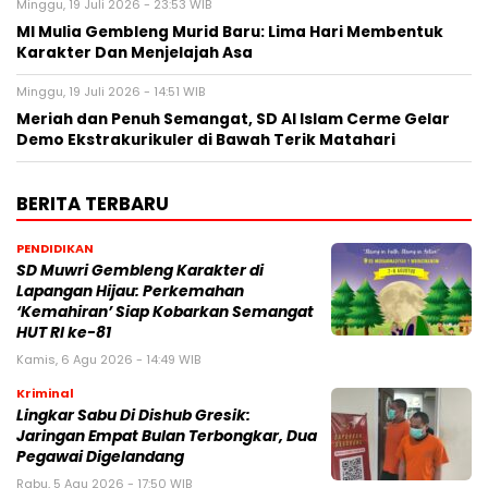
Minggu, 19 Juli 2026 - 23:53 WIB
MI Mulia Gembleng Murid Baru: Lima Hari Membentuk
Karakter Dan Menjelajah Asa
Minggu, 19 Juli 2026 - 14:51 WIB
Meriah dan Penuh Semangat, SD Al Islam Cerme Gelar
Demo Ekstrakurikuler di Bawah Terik Matahari
BERITA TERBARU
PENDIDIKAN
SD Muwri Gembleng Karakter di
Lapangan Hijau: Perkemahan
‘Kemahiran’ Siap Kobarkan Semangat
HUT RI ke-81
Kamis, 6 Agu 2026 - 14:49 WIB
Kriminal
Lingkar Sabu Di Dishub Gresik:
Jaringan Empat Bulan Terbongkar, Dua
Pegawai Digelandang
Rabu, 5 Agu 2026 - 17:50 WIB