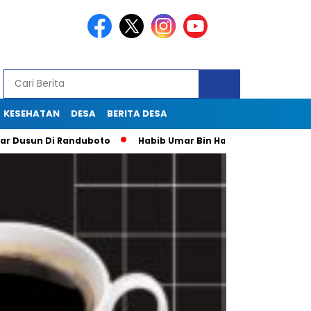
KESEHATAN
DESA
BERITA DESA
un Di Randuboto
Habib Umar Bin Hafidz Ingatkan Warga Gres