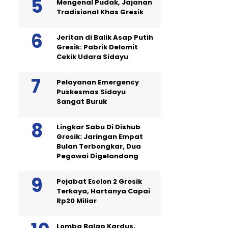
Mengenal Pudak, Jajanan
Tradisional Khas Gresik
Jeritan di Balik Asap Putih
Gresik: Pabrik Delomit
Cekik Udara Sidayu
Pelayanan Emergency
Puskesmas Sidayu
Sangat Buruk
Lingkar Sabu Di Dishub
Gresik: Jaringan Empat
Bulan Terbongkar, Dua
Pegawai Digelandang
Pejabat Eselon 2 Gresik
Terkaya, Hartanya Capai
Rp20 Miliar
Lomba Balap Kardus,