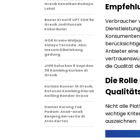
Gresik Kenalkan Budaya
Empfehlu
Lokal
Bazar Kreatif UPT SDN 94
Verbraucher 
Gresik Jadi Puncak
Dienstleistun
Kokurikuler
Konsumenten 
GOR Kromo Widjojo
berücksichtig
Sidayu Ternoda : Aksi
mesum Dibelakang
Anbieter eine
gedung
vertrauenswürd
die Qualität 
JIIPE Salurkan 8 Sapi dan
36 Kambing Kurban di
Gresik
Die Rolle
Kurban Runner 1K Gresik,
Qualität
Ratusan Kambing Diarak
Keliling Bandar Grisse
Nicht alle Pl
Damar Kurung Tak
Padam: Anak-anak
wichtige Krite
Benjeng bercerita di
auszeichnen:
Atas Kertas