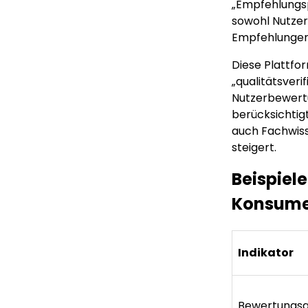
„Empfehlungsp
sowohl Nutzer
Empfehlungen 
Diese Plattfor
„qualitätsver
Nutzerbewert
berücksichtigt
auch Fachwiss
steigert.
Beispiele
Konsume
Indikator
Bewertungsq