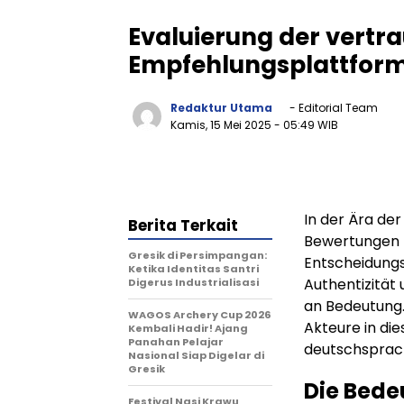
Evaluierung der vertr
Empfehlungsplattform
Redaktur Utama
- Editorial Team
Kamis, 15 Mei 2025
- 05:49 WIB
In der Ära de
Berita Terkait
Bewertungen 
Gresik di Persimpangan:
Entscheidungs
Ketika Identitas Santri
Authentizität
Digerus Industrialisasi
an Bedeutung.
WAGOS Archery Cup 2026
Akteure in d
Kembali Hadir! Ajang
Panahan Pelajar
deutschsprac
Nasional Siap Digelar di
Gresik
Die Bede
Festival Nasi Krawu