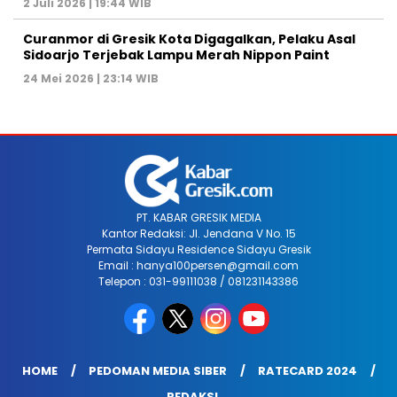
2 Juli 2026 | 19:44 WIB
Curanmor di Gresik Kota Digagalkan, Pelaku Asal
Sidoarjo Terjebak Lampu Merah Nippon Paint
24 Mei 2026 | 23:14 WIB
PT. KABAR GRESIK MEDIA
Kantor Redaksi: Jl. Jendana V No. 15
Permata Sidayu Residence Sidayu Gresik
Email : hanya100persen@gmail.com
Telepon : 031-99111038 / 081231143386
HOME
PEDOMAN MEDIA SIBER
RATECARD 2024
REDAKSI