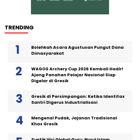
TRENDING
Bolehkah Acara Agustusan Pungut Dana
Dimasyarakat
WAGOS Archery Cup 2026 Kembali Hadir!
Ajang Panahan Pelajar Nasional Siap
Digelar di Gresik
Gresik di Persimpangan: Ketika Identitas
Santri Digerus Industrialisasi
Mengenal Pudak, Jajanan Tradisional
Khas Gresik
Suntik Visi Global Guru: Nurul Islam