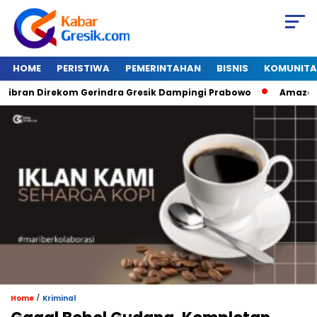
HOME
PERISTIWA
PEMERINTAHAN
BISNIS
KOMUNITA
an Direkom Gerindra Gresik Dampingi Prabowo
Amazon Van 
/
Home
Kriminal