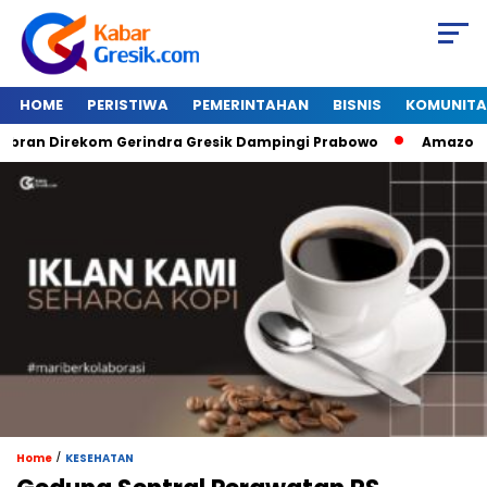
HOME
PERISTIWA
PEMERINTAHAN
BISNIS
KOMUNITA
n Direkom Gerindra Gresik Dampingi Prabowo
Amazon Van J
/
Home
KESEHATAN