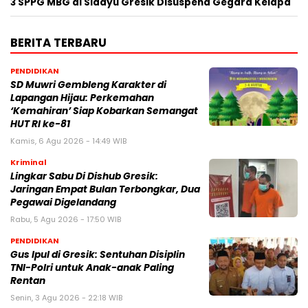
3 SPPG MBG di Sidayu Gresik Disuspend Gegara Kelapa
BERITA TERBARU
PENDIDIKAN
SD Muwri Gembleng Karakter di
Lapangan Hijau: Perkemahan
‘Kemahiran’ Siap Kobarkan Semangat
HUT RI ke-81
Kamis, 6 Agu 2026 - 14:49 WIB
Kriminal
Lingkar Sabu Di Dishub Gresik:
Jaringan Empat Bulan Terbongkar, Dua
Pegawai Digelandang
Rabu, 5 Agu 2026 - 17:50 WIB
PENDIDIKAN
Gus Ipul di Gresik: Sentuhan Disiplin
TNI-Polri untuk Anak-anak Paling
Rentan
Senin, 3 Agu 2026 - 22:18 WIB