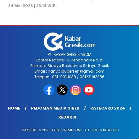
24 Mei 2026 | 23:14 WIB
PT. KABAR GRESIK MEDIA
Kantor Redaksi: Jl. Jendana V No. 15
Permata Sidayu Residence Sidayu Gresik
Email : hanya100persen@gmail.com
Telepon : 031-99111038 / 081231143386
HOME
PEDOMAN MEDIA SIBER
RATECARD 2024
REDAKSI
COPYRIGHT © 2026 KABARGRESIK.COM - ALL RIGHTS RESERVED