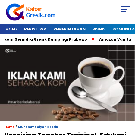
HOME
PERISTIWA
PEMERINTAHAN
BISNIS
KOMUNITA
m Gerindra Gresik Dampingi Prabowo
Amazon Van Java Sehar
/
Home
Muhammadiyah Gresik