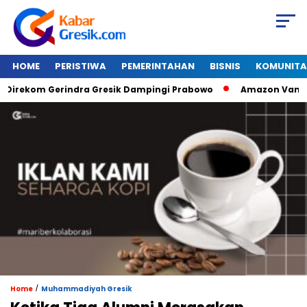
HOME
PERISTIWA
PEMERINTAHAN
BISNIS
KOMUNITA
ekom Gerindra Gresik Dampingi Prabowo
Amazon Van Java Se
/
Home
Muhammadiyah Gresik