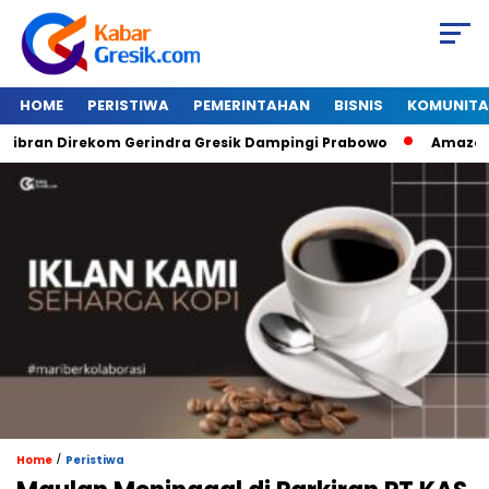
HOME
PERISTIWA
PEMERINTAHAN
BISNIS
KOMUNITA
an Direkom Gerindra Gresik Dampingi Prabowo
Amazon Van 
/
Home
Peristiwa