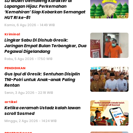
SD Muwri Gembleng Karakter di
Lapangan Hijau: Perkemahan
‘Kemahiran’ Siap Kobarkan Semangat
HUT RI ke-81
Kamis, 6 Agu 2026 - 14:49 WIB
Kriminal
Lingkar Sabu Di Dishub Gresik:
Jaringan Empat Bulan Terbongkar, Dua
Pegawai Digelandang
Rabu, 5 Agu 2026 - 17:50 WIB
PENDIDIKAN
Gus Ipul di Gresik: Sentuhan Disiplin
TNI-Polri untuk Anak-anak Paling
Rentan
Senin, 3 Agu 2026 - 22:18 WIB
artikel
Ketika ceramah Ustadz kalah lawan
scroll Sosmed
Minggu, 2 Agu 2026 - 14:24 WIB