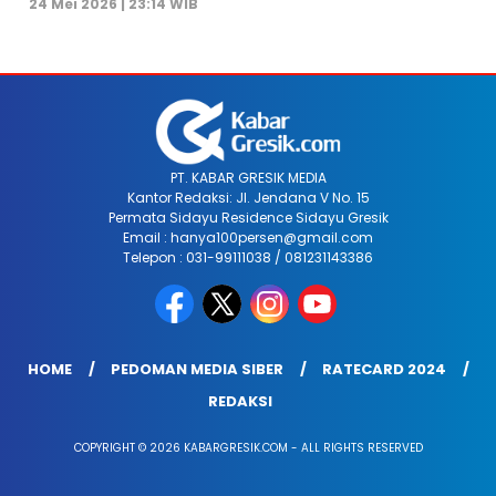
24 Mei 2026 | 23:14 WIB
PT. KABAR GRESIK MEDIA
Kantor Redaksi: Jl. Jendana V No. 15
Permata Sidayu Residence Sidayu Gresik
Email : hanya100persen@gmail.com
Telepon : 031-99111038 / 081231143386
HOME
PEDOMAN MEDIA SIBER
RATECARD 2024
REDAKSI
COPYRIGHT © 2026 KABARGRESIK.COM - ALL RIGHTS RESERVED