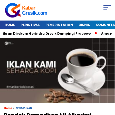
HOME
PERISTIWA
PEMERINTAHAN
BISNIS
KOMUNITA
ran Direkom Gerindra Gresik Dampingi Prabowo
Amazon Van
/
Home
PENDIDIKAN