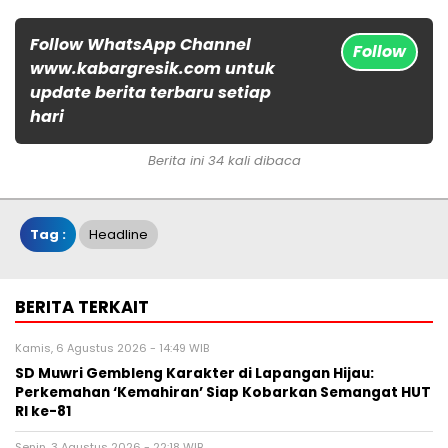
Follow WhatsApp Channel
Follow
www.kabargresik.com untuk
update berita terbaru setiap
hari
Berita ini 34 kali dibaca
Tag :
Headline
BERITA TERKAIT
Kamis, 6 Agustus 2026 - 14:49 WIB
SD Muwri Gembleng Karakter di Lapangan Hijau:
Perkemahan ‘Kemahiran’ Siap Kobarkan Semangat HUT
RI ke-81
Senin, 3 Agustus 2026 - 22:18 WIB